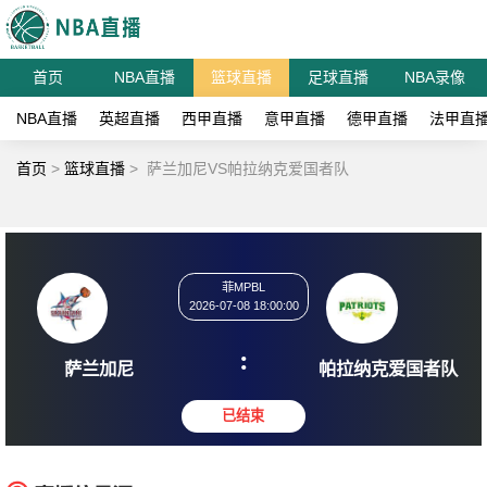
首页
NBA直播
篮球直播
足球直播
NBA录像
NBA直播
英超直播
西甲直播
意甲直播
德甲直播
法甲直
首页
>
篮球直播
>
萨兰加尼VS帕拉纳克爱国者队
菲MPBL
2026-07-08 18:00:00
:
萨兰加尼
帕拉纳克