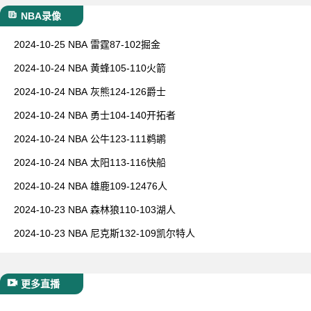
NBA录像
2024-10-25 NBA 雷霆87-102掘金
2024-10-24 NBA 黄蜂105-110火箭
2024-10-24 NBA 灰熊124-126爵士
2024-10-24 NBA 勇士104-140开拓者
2024-10-24 NBA 公牛123-111鹈鹕
2024-10-24 NBA 太阳113-116快船
2024-10-24 NBA 雄鹿109-12476人
2024-10-23 NBA 森林狼110-103湖人
2024-10-23 NBA 尼克斯132-109凯尔特人
更多直播