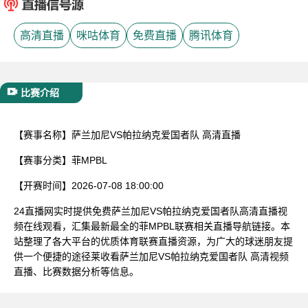
已结束
高清直播
咪咕体育
免费直播
腾讯体育
比赛介绍
【赛事名称】
萨兰加尼VS帕拉纳克爱国者队 高清直播
【赛事分类】
菲MPBL
【开赛时间】
2026-07-08 18:00:00
24直播网实时提供免费萨兰加尼VS帕拉纳克爱国者队高清直播视
频在线观看，汇集最新最全的菲MPBL联赛相关直播导航链接。本
站整理了各大平台的优质体育联赛直播资源，为广大的球迷朋友提
供一个便捷的途径莱收看萨兰加尼VS帕拉纳克爱国者队 高清视频
直播、比赛数据分析等信息。