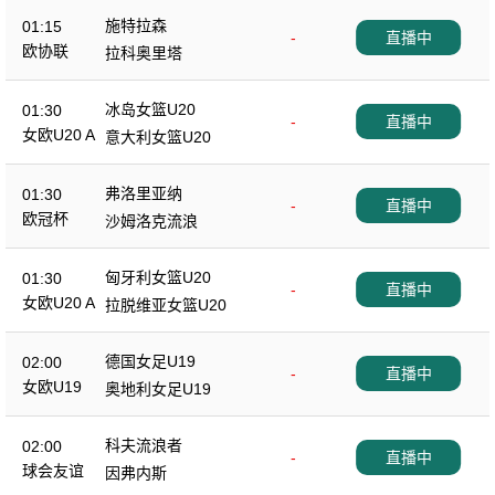
施特拉森
01:15
-
直播中
欧协联
拉科奥里塔
冰岛女篮U20
01:30
-
直播中
女欧U20 A
意大利女篮U20
弗洛里亚纳
01:30
-
直播中
欧冠杯
沙姆洛克流浪
匈牙利女篮U20
01:30
-
直播中
女欧U20 A
拉脱维亚女篮U20
德国女足U19
02:00
-
直播中
女欧U19
奥地利女足U19
科夫流浪者
02:00
-
直播中
球会友谊
因弗内斯