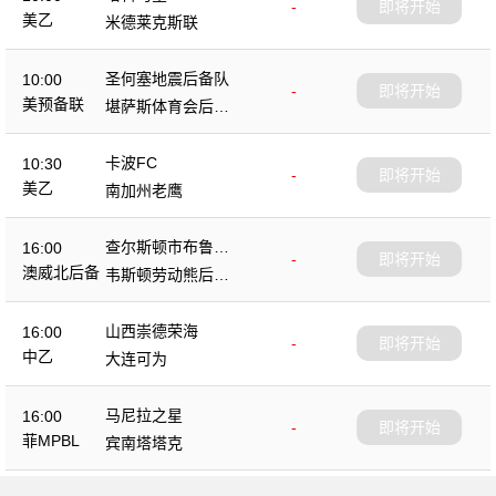
-
即将开始
美乙
米德莱克斯联
圣何塞地震后备队
10:00
-
即将开始
美预备联
堪萨斯体育会后备
队
卡波FC
10:30
-
即将开始
美乙
南加州老鹰
查尔斯顿市布鲁斯
16:00
-
即将开始
后备队
澳威北后备
韦斯顿劳动熊后备
队
山西崇德荣海
16:00
-
即将开始
中乙
大连可为
马尼拉之星
16:00
-
即将开始
菲MPBL
宾南塔塔克