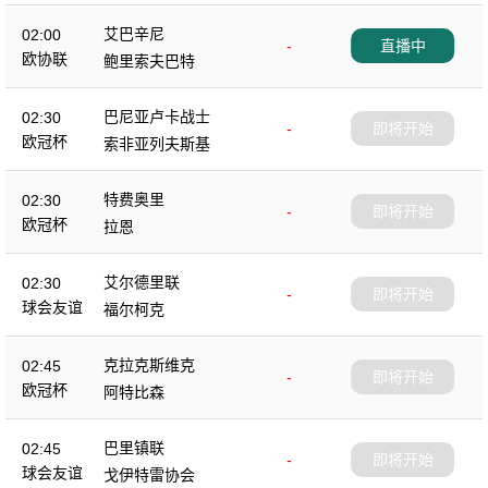
艾巴辛尼
02:00
-
直播中
欧协联
鲍里索夫巴特
巴尼亚卢卡战士
02:30
-
即将开始
欧冠杯
索非亚列夫斯基
特费奥里
02:30
-
即将开始
欧冠杯
拉恩
艾尔德里联
02:30
-
即将开始
球会友谊
福尔柯克
克拉克斯维克
02:45
-
即将开始
欧冠杯
阿特比森
巴里镇联
02:45
-
即将开始
球会友谊
戈伊特雷协会