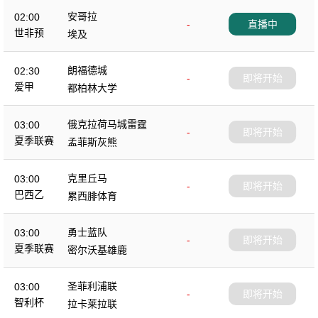
安哥拉
02:00
-
直播中
世非预
埃及
朗福德城
02:30
-
即将开始
爱甲
都柏林大学
俄克拉荷马城雷霆
03:00
-
即将开始
夏季联赛
孟菲斯灰熊
克里丘马
03:00
-
即将开始
巴西乙
累西腓体育
勇士蓝队
03:00
-
即将开始
夏季联赛
密尔沃基雄鹿
圣菲利浦联
03:00
-
即将开始
智利杯
拉卡莱拉联