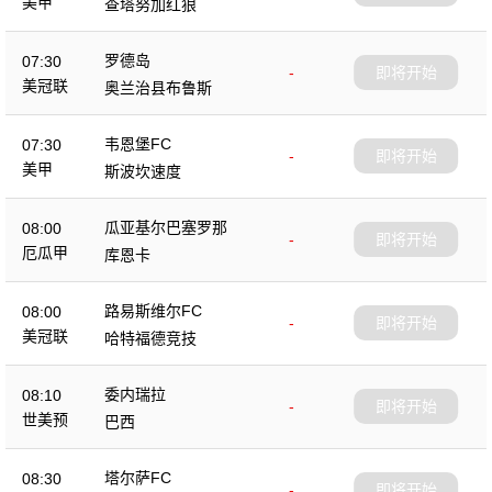
美甲
查塔努加红狼
罗德岛
07:30
-
即将开始
美冠联
奥兰治县布鲁斯
韦恩堡FC
07:30
-
即将开始
美甲
斯波坎速度
瓜亚基尔巴塞罗那
08:00
-
即将开始
厄瓜甲
库恩卡
路易斯维尔FC
08:00
-
即将开始
美冠联
哈特福德竞技
委内瑞拉
08:10
-
即将开始
世美预
巴西
塔尔萨FC
08:30
-
即将开始