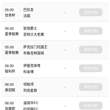
巴拉圭
05:00
-
即将开始
世界杯
法国
犹他爵士
05:00
-
即将开始
夏季联赛
亚特兰大老鹰
萨克拉门托国王
05:00
-
即将开始
夏季联赛
布鲁克林篮网
伊基克体育
06:00
-
即将开始
智利杯
科金博
坦帕湾
06:00
-
即将开始
美冠联
列克星敦
温哥华FC
06:00
-
即将开始
加拿职
约克联FC