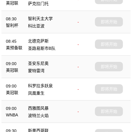
美冠联
萨克拉门托
智利天主大学
08:30
-
即将开始
智利杯
科比亚波
北德克萨斯
08:45
-
即将开始
美预备联
圣路易斯市B队
圣安东尼奥
09:00
-
即将开始
美冠联
蒙特雷湾
科罗拉多跃泉
09:00
-
即将开始
美冠联
凤凰重生
西雅图风暴
09:00
-
即将开始
WNBA
波特兰火焰
新墨西哥联
09:30