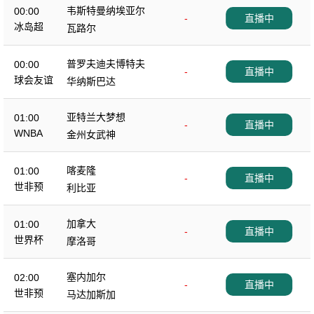
韦斯特曼纳埃亚尔
00:00
-
直播中
冰岛超
瓦路尔
普罗夫迪夫博特夫
00:00
-
直播中
球会友谊
华纳斯巴达
亚特兰大梦想
01:00
-
直播中
WNBA
金州女武神
喀麦隆
01:00
-
直播中
世非预
利比亚
加拿大
01:00
-
直播中
世界杯
摩洛哥
塞内加尔
02:00
-
直播中
世非预
马达加斯加