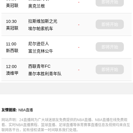
-
即将开始
美冠联
奥克兰根
拉斯维加斯之光
10:30
-
即将开始
美冠联
埃尔帕索机车
尼尔逊巨人
11:00
-
即将开始
新西联
富兰克林公牛
西联青年FC
12:00
-
即将开始
澳维甲
墨尔本胜利青年队
友情链接:
NBA直播
网站声明：24直播网为广大球迷朋友免费提供的NBA直播、NBA直播在线免费观
看、实时NBA直播赛程、篮球直播、足球直播等体育赛事直播信息及视频均来自互
联网各平台，如有侵权请第一时间联系我们处理。