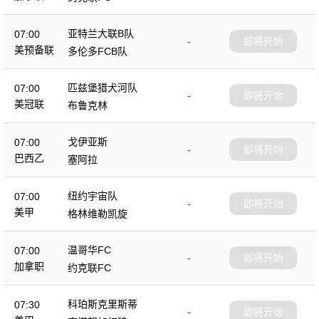
亚特兰大联B队
07:00
-
即将开始
美预备联
多伦多FCB队
匹兹堡猎犬河队
07:00
-
即将开始
美冠联
布鲁克林
戈伊亚斯
07:00
-
即将开始
巴西乙
塞阿拉
纽约宇宙队
07:00
-
即将开始
美甲
格林维勒凯旋
温哥华FC
07:00
-
即将开始
加拿职
约克联FC
科珀斯克里斯蒂
07:30
-
即将开始