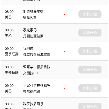
斯普林菲尔德
08:00
-
即将开始
美乙
德莫因斯
泰克索马
08:00
-
即将开始
美乙
丹顿迪亚波罗
犹他爵士
09:00
-
即将开始
夏季联赛
俄克拉荷马城雷霆
温哥华白帽后备队
09:00
-
即将开始
美预备联
文图拉FC
皇家科罗拉多狐狸
09:00
-
即将开始
美乙
布尔德尔联
科罗拉多风暴
09:30
-
即将开始