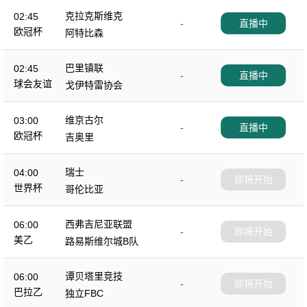
克拉克斯维克
02:45
-
直播中
欧冠杯
阿特比森
巴里镇联
02:45
-
直播中
球会友谊
戈伊特雷协会
维京古尔
03:00
-
直播中
欧冠杯
吉奥里
瑞士
04:00
-
即将开始
世界杯
哥伦比亚
西弗吉尼亚联盟
06:00
-
即将开始
美乙
路易斯维尔城B队
谭贝塔里竞技
06:00
-
即将开始
巴拉乙
独立FBC