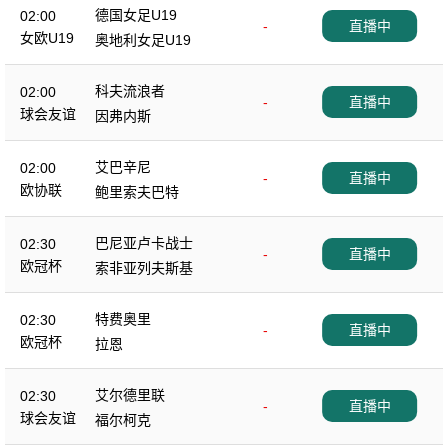
德国女足U19
02:00
-
直播中
女欧U19
奥地利女足U19
科夫流浪者
02:00
-
直播中
球会友谊
因弗内斯
艾巴辛尼
02:00
-
直播中
欧协联
鲍里索夫巴特
巴尼亚卢卡战士
02:30
-
直播中
欧冠杯
索非亚列夫斯基
特费奥里
02:30
-
直播中
欧冠杯
拉恩
艾尔德里联
02:30
-
直播中
球会友谊
福尔柯克