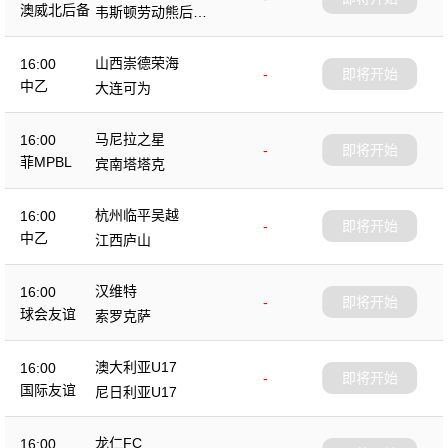
后备队
澳威北后备
韦斯顿劳动熊后备
队
山西崇德荣海
16:00
-
即将开始
中乙
大连可为
马尼拉之星
16:00
-
即将开始
菲MPBL
宾南塔塔克
杭州临平吴越
16:00
-
即将开始
中乙
江西庐山
汉维特
16:00
-
即将开始
球会友谊
索罗克萨
澳大利亚U17
16:00
-
即将开始
国际友谊
尼日利亚U17
龙仁FC
16:00