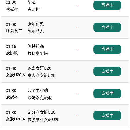
华达
01:00
-
直播中
欧冠杯
古比斯
谢尔伯恩
01:00
-
直播中
球会友谊
凯尔特人
施特拉森
01:15
-
直播中
欧协联
拉科奥里塔
冰岛女篮U20
01:30
-
直播中
女欧U20 A
意大利女篮U20
弗洛里亚纳
01:30
-
直播中
欧冠杯
沙姆洛克流浪
匈牙利女篮U20
01:30
-
直播中
女欧U20 A
拉脱维亚女篮U20