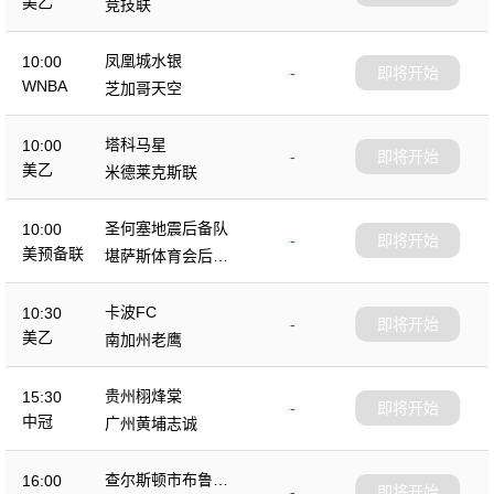
美乙
竞技联
凤凰城水银
10:00
-
即将开始
WNBA
芝加哥天空
塔科马星
10:00
-
即将开始
美乙
米德莱克斯联
圣何塞地震后备队
10:00
-
即将开始
美预备联
堪萨斯体育会后备
队
卡波FC
10:30
-
即将开始
美乙
南加州老鹰
贵州栩烽棠
15:30
-
即将开始
中冠
广州黄埔志诚
查尔斯顿市布鲁斯
16:00
-
即将开始