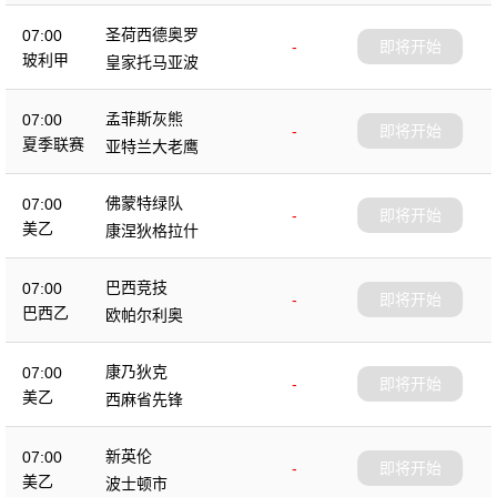
圣荷西德奥罗
07:00
-
即将开始
玻利甲
皇家托马亚波
孟菲斯灰熊
07:00
-
即将开始
夏季联赛
亚特兰大老鹰
佛蒙特绿队
07:00
-
即将开始
美乙
康涅狄格拉什
巴西竞技
07:00
-
即将开始
巴西乙
欧帕尔利奥
康乃狄克
07:00
-
即将开始
美乙
西麻省先锋
新英伦
07:00
-
即将开始
美乙
波士顿市