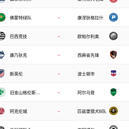
-
佛蒙特绿队
康涅狄格拉什
-
巴西竞技
欧帕尔利奥
-
康乃狄克
西麻省先锋
-
波士顿市
新英伦
-
旧金山格伦斯S
阿尔马登
C
-
阿克伦城
匹兹堡猎犬B队