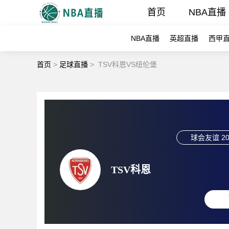
首页
NBA直播
NBA直播
英超直播
西甲
首页
>
足球直播
>
TSV科恩VS纽伦堡
球会友谊
20
TSV科恩