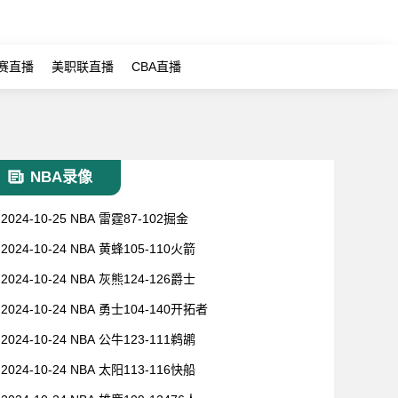
赛直播
美职联直播
CBA直播
NBA录像
2024-10-25 NBA 雷霆87-102掘金
2024-10-24 NBA 黄蜂105-110火箭
2024-10-24 NBA 灰熊124-126爵士
2024-10-24 NBA 勇士104-140开拓者
2024-10-24 NBA 公牛123-111鹈鹕
2024-10-24 NBA 太阳113-116快船