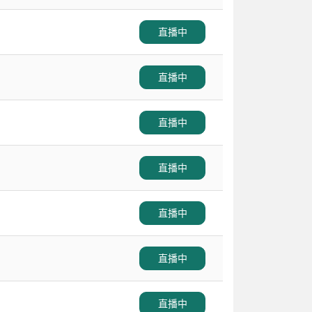
直播中
直播中
直播中
直播中
直播中
直播中
直播中