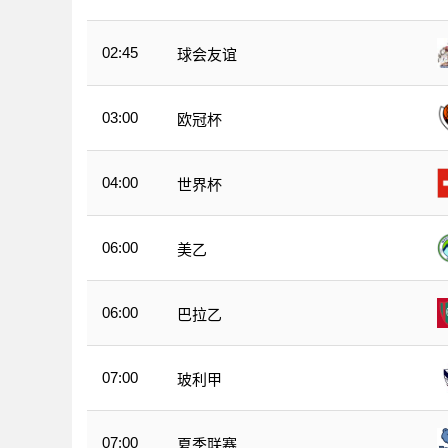
02:45
球会友谊
03:00
欧冠杯
04:00
世界杯
06:00
美乙
06:00
巴拉乙
07:00
玻利甲
07:00
夏季联赛