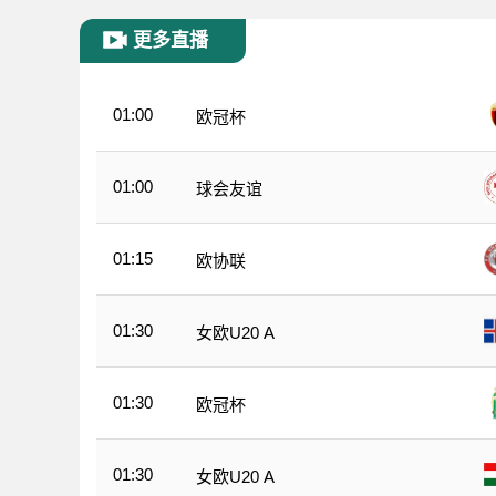
更多直播
01:00
欧冠杯
01:00
球会友谊
01:15
欧协联
01:30
女欧U20 A
01:30
欧冠杯
01:30
女欧U20 A