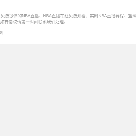
免费提供的NBA直播、NBA直播在线免费观看、实时NBA直播赛程、篮
如有侵权请第一时间联系我们处理。
图