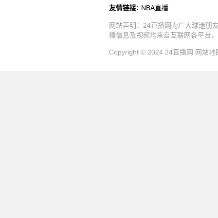
友情链接:
NBA直播
网站声明：24直播网为广大球迷朋友
播信息及视频均来自互联网各平台，
Copyright © 2024 24直播网
网站地