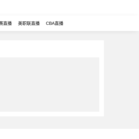
赛直播
美职联直播
CBA直播