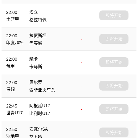
埃立
22:00
-
即将开始
土篮甲
格兹特佩
拉贾斯坦
22:00
-
即将开始
印度超杯
孟买城
柴卡
22:00
-
即将开始
俄甲
卡马斯
贝尔罗
22:00
-
即将开始
保超
索菲亚火车头
阿根廷U17
22:45
-
即将开始
世青U17
比利时U17
安瓦尔SA
22:50
-
即将开始
沙地甲
艾卜哈