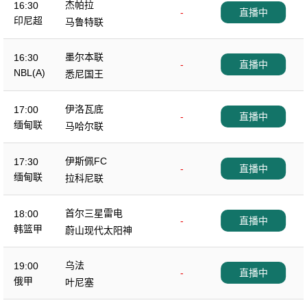
杰帕拉
16:30
-
直播中
印尼超
马鲁特联
墨尔本联
16:30
-
直播中
NBL(A)
悉尼国王
伊洛瓦底
17:00
-
直播中
缅甸联
马哈尔联
伊斯佩FC
17:30
-
直播中
缅甸联
拉科尼联
首尔三星雷电
18:00
-
直播中
韩篮甲
蔚山现代太阳神
乌法
19:00
-
直播中
俄甲
叶尼塞