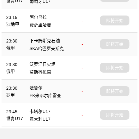
世青U17
葡萄牙U17
阿尔乌拉
23:15
-
即将开始
沙地甲
费萨里哈曼
下卡姆斯克石油
23:30
-
即将开始
俄甲
SKA哈巴罗夫斯克
沃罗涅日火炬
23:30
-
即将开始
俄甲
莫斯科鱼雷
法鲁尔
23:30
-
即将开始
罗甲
FK米耶尔库雷亚丘
克
卡塔尔U17
23:45
-
即将开始
世青U17
意大利U17