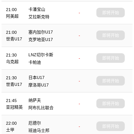
卡潘宝山
21:00
-
即将开始
阿美超
艾拉斯克特
塞内加尔U17
21:00
-
即将开始
世青U17
克罗地亚U17
LNZ切尔卡斯
21:30
-
即将开始
乌克超
卡帕迪
日本U17
21:30
-
即将开始
世青U17
摩洛哥U17
纳萨夫
21:45
-
即将开始
亚冠精英
阿布扎比联合
厄德尔
22:00
-
即将开始
土甲
班迪马士邦