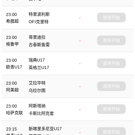
特里波利斯
23:00
-
即将开始
希腊超
OFI克里特
哥里迪拉
23:00
-
即将开始
格鲁甲
古泰斯鱼雷
瑞典U17
23:00
-
即将开始
欧青U17
英格兰U17
艾拉华特
23:00
-
即将开始
阿美超
乌拉尔图
阿斯塔纳
23:00
-
即将开始
哈萨克联
卡斯比阿克套
新喀里多尼亚U17
23:15
-
即将开始