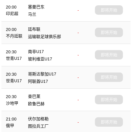
塞曼巴东
20:00
-
即将开始
印尼超
马兰
廷布联
20:00
-
即将开始
不丹廷联
运输联足球俱乐部
南非U17
20:30
-
即将开始
世青U17
玻利维亚U17
哥斯达黎加U17
20:30
-
即将开始
世青U17
阿联酋U17
查巴莱
20:30
-
即将开始
沙地甲
欧鲁巴赫
伏尔加格勒
21:00
-
即将开始
俄甲
图拉兵工厂