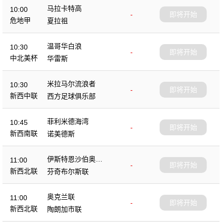
马拉卡特高
10:00
-
即将开始
危地甲
夏拉祖
温哥华白浪
10:30
-
即将开始
中北美杯
华雷斯
米拉马尔流浪者
10:30
-
即将开始
新西中联
西方足球俱乐部
菲利米德海湾
10:45
-
即将开始
新西南联
诺美德斯
伊斯特恩沙伯奥克
11:00
-
即将开始
兰
新西北联
芬奇布尔斯联
奥克兰联
11:00
-
即将开始
新西北联
陶朗加市联