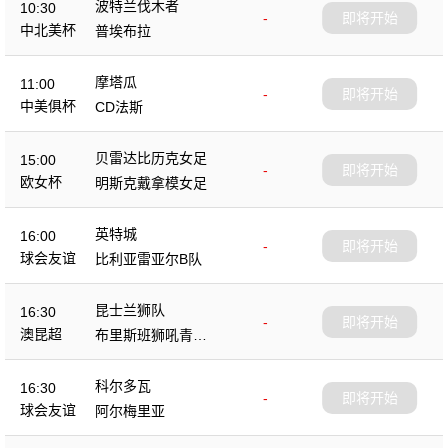
波特兰伐木者
10:30
-
即将开始
中北美杯
普埃布拉
摩塔瓜
11:00
-
即将开始
中美俱杯
CD法斯
贝雷达比历克女足
15:00
-
即将开始
欧女杯
明斯克戴拿模女足
英特城
16:00
-
即将开始
球会友谊
比利亚雷亚尔B队
昆士兰狮队
16:30
-
即将开始
澳昆超
布里斯班狮吼青年
队
科尔多瓦
16:30
-
即将开始
球会友谊
阿尔梅里亚