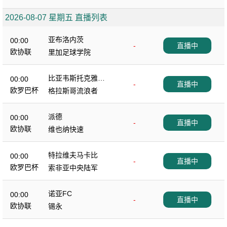
2026-08-07 星期五 直播列表
亚布洛内茨
00:00
-
直播中
欧协联
里加足球学院
比亚韦斯托克雅盖
00:00
-
直播中
隆
欧罗巴杯
格拉斯哥流浪者
派德
00:00
-
直播中
欧协联
维也纳快速
特拉维夫马卡比
00:00
-
直播中
欧罗巴杯
索非亚中央陆军
诺亚FC
00:00
-
直播中
欧协联
锡永