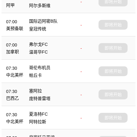
-
即将开始
阿甲
阿尔多斯维
国际迈阿密B队
07:00
-
即将开始
美预备联
皇冠传统
弗尔戈FC
07:00
-
即将开始
加拿职
温哥华FC
哥伦布机员
07:30
-
即将开始
中北美杯
帕丘卡
塞阿拉
07:30
-
即将开始
巴西乙
庞特普雷塔
夏洛特FC
07:30
-
即将开始
中北美杯
阿特拉斯