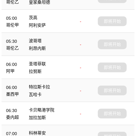
哥伦乙
皇家桑坦德
茨高
05:00
-
即将开始
哥伦甲
阿利安萨
波哥塔
05:30
-
即将开始
哥伦乙
利昂内斯
圣塔菲联
06:00
-
即将开始
阿甲
拉努斯
特拉斯卡拉
06:00
-
即将开始
墨西甲
瓦哈卡
卡贝略港学院
06:30
-
即将开始
委内超
加拉加斯
科林蒂安
07:00