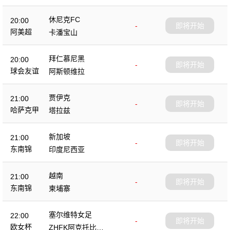
休尼克FC
20:00
-
即将开始
阿美超
卡潘宝山
拜仁慕尼黑
20:00
-
即将开始
球会友谊
阿斯顿维拉
贾伊克
21:00
-
即将开始
哈萨克甲
塔拉兹
新加坡
21:00
-
即将开始
东南锦
印度尼西亚
越南
21:00
-
即将开始
东南锦
柬埔寨
塞尔维特女足
22:00
-
即将开始
欧女杯
ZHFK阿克托比女