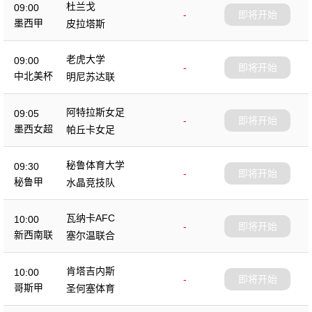
杜兰戈
09:00
-
即将开始
墨西甲
皮拉塔斯
老虎大学
09:00
-
即将开始
中北美杯
明尼苏达联
阿特拉斯女足
09:05
-
即将开始
墨西女超
帕丘卡女足
秘鲁体育大学
09:30
-
即将开始
秘鲁甲
水晶竞技队
瓦纳卡AFC
10:00
-
即将开始
新西南联
塞尔温联合
肯塔吉内斯
10:00
-
即将开始
哥斯甲
圣何塞体育