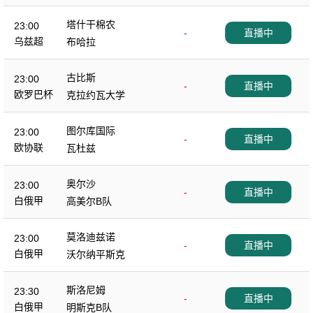
塔什干棉农
23:00
-
直播中
乌兹超
布哈拉
古比斯
23:00
-
直播中
欧罗巴杯
克拉约瓦大学
图尔库国际
23:00
-
直播中
欧协联
瓦杜兹
奥尔沙
23:00
-
直播中
白俄甲
高美尔B队
莫洛迪兹诺
23:00
-
直播中
白俄甲
沃尔纳平斯克
斯洛尼姆
23:30
-
直播中
白俄甲
明斯克B队