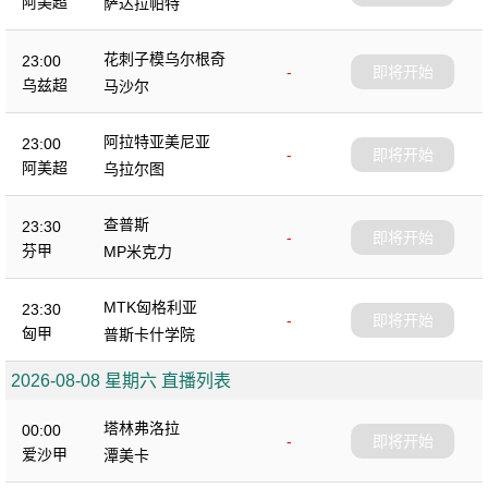
阿美超
萨达拉帕特
花刺子模乌尔根奇
23:00
-
即将开始
乌兹超
马沙尔
阿拉特亚美尼亚
23:00
-
即将开始
阿美超
乌拉尔图
查普斯
23:30
-
即将开始
芬甲
MP米克力
MTK匈格利亚
23:30
-
即将开始
匈甲
普斯卡什学院
2026-08-08 星期六 直播列表
塔林弗洛拉
00:00
-
即将开始
爱沙甲
潭美卡