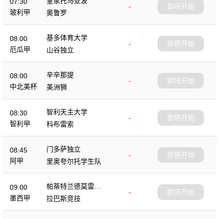
皇家托马亚波
07:30
-
即将开始
玻利甲
奥鲁罗
基多体育大学
08:00
-
即将开始
厄瓜甲
山谷独立
辛辛那提
08:00
-
即将开始
中北美杯
美洲狮
智利天主大学
08:30
-
即将开始
智利甲
科布雷索
门多萨独立
08:45
-
即将开始
阿甲
里奥夸尔托学生队
帕蒂特兰德莫雷洛
09:00
-
即将开始
斯
墨西甲
拉巴斯竞技