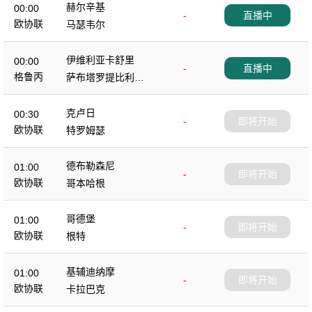
赫尔辛基
00:00
-
直播中
欧协联
马瑟韦尔
伊维利亚卡舒里
00:00
-
直播中
格鲁丙
萨布塔罗提比利锡
B队
克卢日
00:30
-
即将开始
欧协联
特罗姆瑟
德布勒森尼
01:00
-
即将开始
欧协联
哥本哈根
哥德堡
01:00
-
即将开始
欧协联
根特
基辅迪纳摩
01:00
-
即将开始
欧协联
卡拉巴克