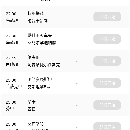
足
特尔梅兹
22:00
-
即将开始
乌兹超
纳曼干新春
塔什干火车头
22:30
-
即将开始
乌兹超
萨马尔罕迪纳摩
纳夫田
22:45
-
即将开始
白俄超
阿森纳捷尔任斯克
图兰突厥斯坦
23:00
-
即将开始
哈萨克甲
艾斯坦拿B队
哈卡
23:00
-
即将开始
芬甲
吉普
艾拉华特
23:00
-
即将开始