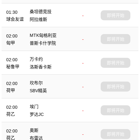
桑坦德竞技
01:30
-
即将开始
球会友谊
阿拉维斯
MTK匈格利亚
02:00
-
即将开始
匈甲
普斯卡什学院
万卡约
02:00
-
即将开始
秘鲁甲
洛斯香卡斯
坎布尔
02:00
-
即将开始
荷甲
SBV精英
埃门
02:00
-
即将开始
荷乙
罗达JC
奥斯
02:00
-
即将开始
荷乙
布雷达