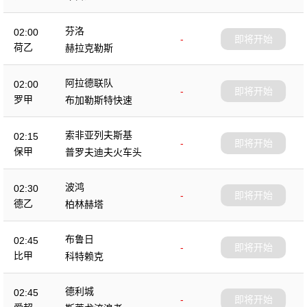
芬洛
02:00
-
即将开始
荷乙
赫拉克勒斯
阿拉德联队
02:00
-
即将开始
罗甲
布加勒斯特快速
索非亚列夫斯基
02:15
-
即将开始
保甲
普罗夫迪夫火车头
波鸿
02:30
-
即将开始
德乙
柏林赫塔
布鲁日
02:45
-
即将开始
比甲
科特赖克
德利城
02:45
-
即将开始