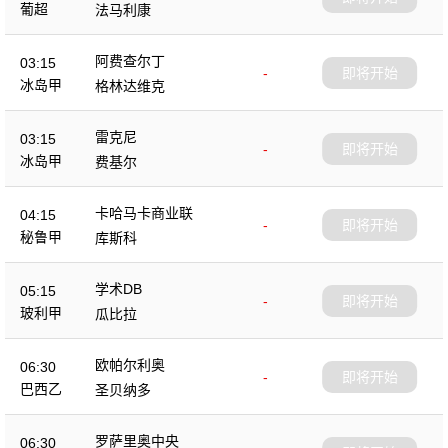
葡超
法马利康
阿费查尔丁
03:15
-
即将开始
冰岛甲
格林达维克
雷克尼
03:15
-
即将开始
冰岛甲
费基尔
卡哈马卡商业联
04:15
-
即将开始
秘鲁甲
库斯科
学术DB
05:15
-
即将开始
玻利甲
瓜比拉
欧帕尔利奥
06:30
-
即将开始
巴西乙
圣贝纳多
罗萨里奥中央
06:30