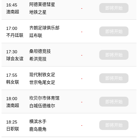
阿德莱德彗星
16:45
-
即将开始
澳南超
地铁之星
齐朗足球俱乐部
17:00
-
即将开始
不丹廷联
廷布联
桑坦德竞技
17:30
-
即将开始
球会友谊
希洪竞技
现代制铁女足
17:55
-
即将开始
韩女联
世宗龟尾女足
坎贝尔市体育馆
18:00
-
即将开始
澳南超
白城伍德维尔
横滨水手
18:25
-
即将开始
日职联
鹿岛鹿角