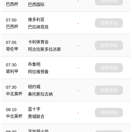
-
即将开始
巴西杯
巴西国际
维多利亚
07:00
-
即将开始
巴西杯
巴拉纳竞技
卡利体育会
07:05
-
即将开始
哥伦甲
阿古拉斯多拉达斯
布鲁明
07:30
-
即将开始
玻利甲
阿拉维预备
纽约城
07:30
-
即将开始
中北美杯
桑托斯拉古纳
蓝十字
08:10
-
即将开始
中北美杯
费城联合
芝加哥火焰
08:30