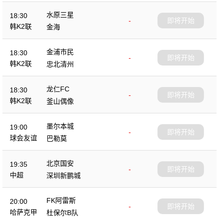
水原三星
18:30
-
即将开始
韩K2联
金海
金浦市民
18:30
-
即将开始
韩K2联
忠北清州
龙仁FC
18:30
-
即将开始
韩K2联
釜山偶像
墨尔本城
19:00
-
即将开始
球会友谊
巴勒莫
北京国安
19:35
-
即将开始
中超
深圳新鹏城
FK阿雷斯
20:00
-
即将开始
哈萨克甲
杜保尔B队