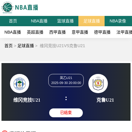
首页
NBA直播
篮球直播
足球直播
NBA录像
NBA直播
英超直播
西甲直播
意甲直播
德甲直播
法甲直
首页
>
足球直播
>
维冈竞技U21VS克鲁U21
英乙U21
2025-09-30 20:00:00
:
维冈竞技U21
克鲁U