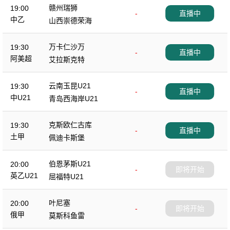
赣州瑞狮
19:00
-
直播中
中乙
山西崇德荣海
万卡仁沙万
19:30
-
直播中
阿美超
艾拉斯克特
云南玉昆U21
19:30
-
直播中
中U21
青岛西海岸U21
克斯欧仁古库
19:30
-
直播中
土甲
佩迪卡斯堡
伯恩茅斯U21
20:00
-
即将开始
英乙U21
屈福特U21
叶尼塞
20:00
-
即将开始
俄甲
莫斯科鱼雷