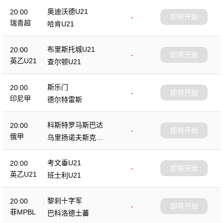
奥迪沃德U21
20:00
-
即将开始
瑞青超
哈肯U21
布里斯托城U21
20:00
-
即将开始
英乙U21
查尔顿U21
斯乐门
20:00
-
即将开始
印尼甲
德尔特雷斯
科斯特罗马斯巴达
20:00
-
即将开始
俄甲
乌里扬诺夫斯克伏
尔加
考文垂U21
20:00
-
即将开始
英乙U21
班士利U21
黎刹十字军
20:00
-
即将开始
菲MPBL
巴科洛德土蕃