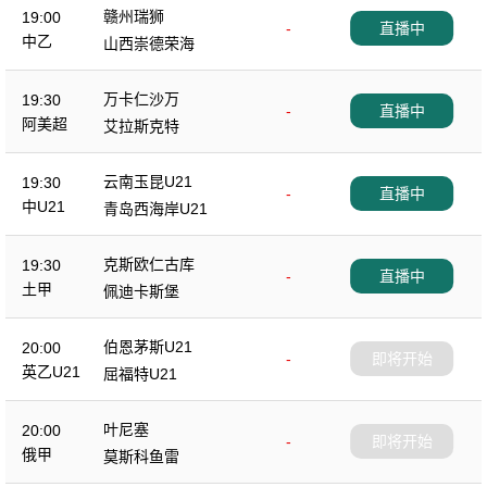
赣州瑞狮
19:00
-
直播中
中乙
山西崇德荣海
万卡仁沙万
19:30
-
直播中
阿美超
艾拉斯克特
云南玉昆U21
19:30
-
直播中
中U21
青岛西海岸U21
克斯欧仁古库
19:30
-
直播中
土甲
佩迪卡斯堡
伯恩茅斯U21
20:00
-
即将开始
英乙U21
屈福特U21
叶尼塞
20:00
-
即将开始
俄甲
莫斯科鱼雷