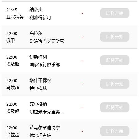
纳萨夫
21:45
-
即将开始
亚冠精英
利雅得新月
乌拉尔
22:00
-
即将开始
俄甲
SKA哈巴罗夫斯克
伊斯梅利
22:00
-
即将开始
埃及超
国家银行俱乐部
塔什干棉农
22:00
-
即将开始
乌兹超
特尔梅兹
艾尔格纳
22:00
-
即将开始
埃及超
切拉米卡克里奥帕
特拉
萨马尔罕迪纳摩
22:00
-
即将开始
乌兹超
休尔坦古佐