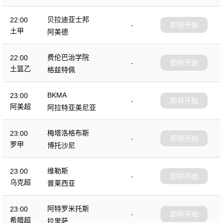
贝拉迪亚士邦
22:00
-
即将开始
土甲
阿美德
费伦巴治学院
22:00
-
即将开始
土篮乙
格兹特佩
BKMA
23:00
-
即将开始
阿美超
阿拉特亚美尼亚
梅塔洛格布斯
23:00
-
即将开始
罗甲
博托沙尼
维勒斯
23:00
-
即将开始
乌克超
普莱西亚
阿特罗米托斯
23:00
-
即将开始
希腊超
拉里萨