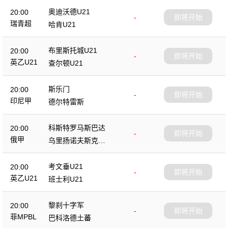
奥迪沃德U21
20:00
-
即将开始
瑞青超
哈肯U21
布里斯托城U21
20:00
-
即将开始
英乙U21
查尔顿U21
斯乐门
20:00
-
即将开始
印尼甲
德尔特雷斯
科斯特罗马斯巴达
20:00
-
即将开始
俄甲
乌里扬诺夫斯克伏
尔加
考文垂U21
20:00
-
即将开始
英乙U21
班士利U21
黎刹十字军
20:00
-
即将开始
菲MPBL
巴科洛德土蕃