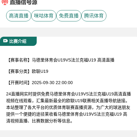
已结束
高清直播
咪咕体育
免费直播
腾讯体育
比赛介绍
【赛事名称】
马德里体育会U19VS法兰克福U19 高清直播
【赛事分类】
欧联U19
【开赛时间】
2025-09-30 22:00:00
24直播网实时提供免费马德里体育会U19VS法兰克福U19高清直播
视频在线观看，汇集最新最全的欧联U19联赛相关直播导航链接。
本站整理了各大平台的优质体育联赛直播资源，为广大的球迷朋友
提供一个便捷的途径莱收看马德里体育会U19VS法兰克福U19 高
清视频直播、比赛数据分析等信息。