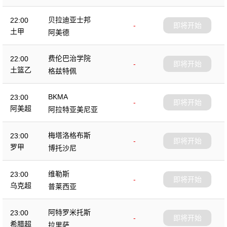
贝拉迪亚士邦
22:00
-
即将开始
土甲
阿美德
费伦巴治学院
22:00
-
即将开始
土篮乙
格兹特佩
BKMA
23:00
-
即将开始
阿美超
阿拉特亚美尼亚
梅塔洛格布斯
23:00
-
即将开始
罗甲
博托沙尼
维勒斯
23:00
-
即将开始
乌克超
普莱西亚
阿特罗米托斯
23:00
-
即将开始
希腊超
拉里萨