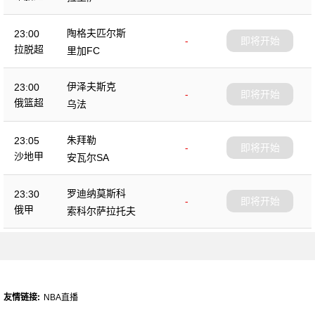
陶格夫匹尔斯
23:00
-
即将开始
拉脱超
里加FC
伊泽夫斯克
23:00
-
即将开始
俄篮超
乌法
朱拜勒
23:05
-
即将开始
沙地甲
安瓦尔SA
罗迪纳莫斯科
23:30
-
即将开始
俄甲
索科尔萨拉托夫
友情链接:
NBA直播