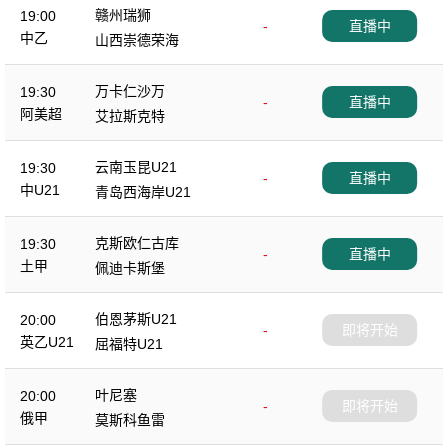
赣州瑞狮
19:00
-
直播中
中乙
山西崇德荣海
万卡仁沙万
19:30
-
直播中
阿美超
艾拉斯克特
云南玉昆U21
19:30
-
直播中
中U21
青岛西海岸U21
克斯欧仁古库
19:30
-
直播中
土甲
佩迪卡斯堡
伯恩茅斯U21
20:00
-
即将开始
英乙U21
屈福特U21
叶尼塞
20:00
-
即将开始
俄甲
莫斯科鱼雷