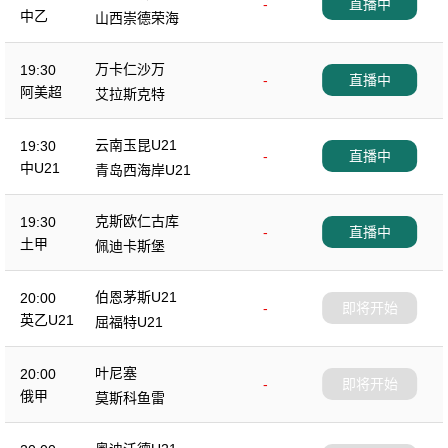
-
直播中
中乙
山西崇德荣海
万卡仁沙万
19:30
-
直播中
阿美超
艾拉斯克特
云南玉昆U21
19:30
-
直播中
中U21
青岛西海岸U21
克斯欧仁古库
19:30
-
直播中
土甲
佩迪卡斯堡
伯恩茅斯U21
20:00
-
即将开始
英乙U21
屈福特U21
叶尼塞
20:00
-
即将开始
俄甲
莫斯科鱼雷