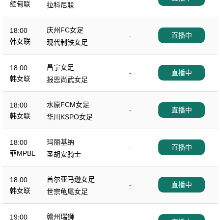
缅甸联
拉科尼联
庆州FC女足
18:00
-
直播中
韩女联
现代制铁女足
昌宁女足
18:00
-
直播中
韩女联
报恩尚武女足
水原FCM女足
18:00
-
直播中
韩女联
华川KSPO女足
玛丽基纳
18:00
-
直播中
菲MPBL
圣胡安骑士
首尔亚马逊女足
18:00
-
直播中
韩女联
世宗龟尾女足
赣州瑞狮
19:00