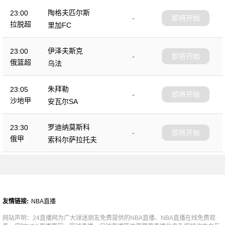
陶格夫匹尔斯
23:00
-
即将开始
拉脱超
里加FC
伊泽夫斯克
23:00
-
即将开始
俄篮超
乌法
朱拜勒
23:05
-
即将开始
沙地甲
安瓦尔SA
罗迪纳莫斯科
23:30
-
即将开始
俄甲
索科尔萨拉托夫
友情链接:
NBA直播
网站声明：24直播网为广大球迷朋友免费提供的NBA直播、NBA直播在线免费观