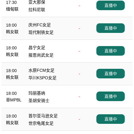
亚大那保
17:30
-
直播中
缅甸联
拉科尼联
庆州FC女足
18:00
-
直播中
韩女联
现代制铁女足
昌宁女足
18:00
-
直播中
韩女联
报恩尚武女足
水原FCM女足
18:00
-
直播中
韩女联
华川KSPO女足
玛丽基纳
18:00
-
直播中
菲MPBL
圣胡安骑士
首尔亚马逊女足
18:00
-
直播中
韩女联
世宗龟尾女足