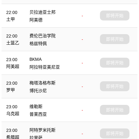
贝拉迪亚士邦
22:00
-
即将开始
土甲
阿美德
费伦巴治学院
22:00
-
即将开始
土篮乙
格兹特佩
BKMA
23:00
-
即将开始
阿美超
阿拉特亚美尼亚
梅塔洛格布斯
23:00
-
即将开始
罗甲
博托沙尼
维勒斯
23:00
-
即将开始
乌克超
普莱西亚
阿特罗米托斯
23:00
-
即将开始
希腊超
拉里萨