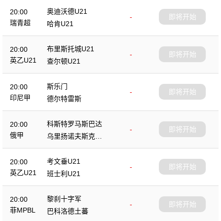
奥迪沃德U21
20:00
-
即将开始
瑞青超
哈肯U21
布里斯托城U21
20:00
-
即将开始
英乙U21
查尔顿U21
斯乐门
20:00
-
即将开始
印尼甲
德尔特雷斯
科斯特罗马斯巴达
20:00
-
即将开始
俄甲
乌里扬诺夫斯克伏
尔加
考文垂U21
20:00
-
即将开始
英乙U21
班士利U21
黎刹十字军
20:00
-
即将开始
菲MPBL
巴科洛德土蕃