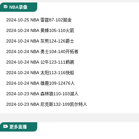
NBA录像
2024-10-25 NBA 雷霆87-102掘金
2024-10-24 NBA 黄蜂105-110火箭
2024-10-24 NBA 灰熊124-126爵士
2024-10-24 NBA 勇士104-140开拓者
2024-10-24 NBA 公牛123-111鹈鹕
2024-10-24 NBA 太阳113-116快船
2024-10-24 NBA 雄鹿109-12476人
2024-10-23 NBA 森林狼110-103湖人
2024-10-23 NBA 尼克斯132-109凯尔特人
更多直播