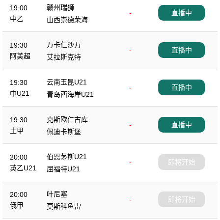
赣州瑞狮
19:00
-
直播中
中乙
山西崇德荣海
万卡仁沙万
19:30
-
直播中
阿美超
艾拉斯克特
云南玉昆U21
19:30
-
直播中
中U21
青岛西海岸U21
克斯欧仁古库
19:30
-
直播中
土甲
佩迪卡斯堡
伯恩茅斯U21
20:00
-
即将开始
英乙U21
屈福特U21
叶尼塞
20:00
-
即将开始
俄甲
莫斯科鱼雷