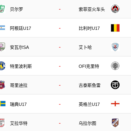
-
贝尔罗
索菲亚火车头
-
阿根廷U17
比利时U17
-
安瓦尔SA
艾卜哈
-
特里波利斯
OFI克里特
-
哥里迪拉
古泰斯鱼雷
-
瑞典U17
英格兰U17
-
艾拉华特
乌拉尔图