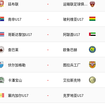
-
廷布联
运输联足球俱乐
部
-
南非U17
玻利维亚U17
-
哥斯达黎加U17
阿联酋U17
-
查巴莱
欧鲁巴赫
-
伏尔加格勒
图拉兵工厂
-
卡潘宝山
艾拉斯克特
-
塞内加尔U17
克罗地亚U17