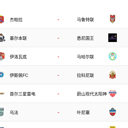
-
杰帕拉
马鲁特联
-
墨尔本联
悉尼国王
-
伊洛瓦底
马哈尔联
-
伊斯佩FC
拉科尼联
-
蔚山现代太阳神
首尔三星雷电
-
乌法
叶尼塞