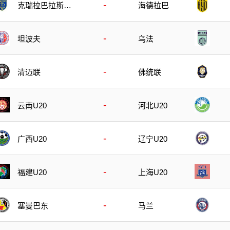
-
克瑞拉巴拉斯特
海德拉巴
斯
-
坦波夫
乌法
-
清迈联
佛统联
-
云南U20
河北U20
-
广西U20
辽宁U20
-
福建U20
上海U20
-
塞曼巴东
马兰