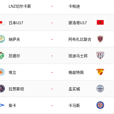
-
LNZ切尔卡斯
卡帕迪
-
日本U17
摩洛哥U17
-
纳萨夫
阿布扎比联合
-
厄德尔
班迪马士邦
-
埃立
格兹特佩
-
拉贾斯坦
孟买城
-
柴卡
卡马斯