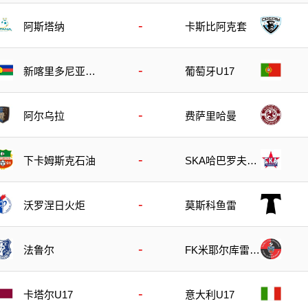
-
阿斯塔纳
卡斯比阿克套
-
新喀里多尼亚U
葡萄牙U17
17
-
阿尔乌拉
费萨里哈曼
-
下卡姆斯克石油
SKA哈巴罗夫斯
克
-
沃罗涅日火炬
莫斯科鱼雷
-
法鲁尔
FK米耶尔库雷亚
丘克
-
卡塔尔U17
意大利U17