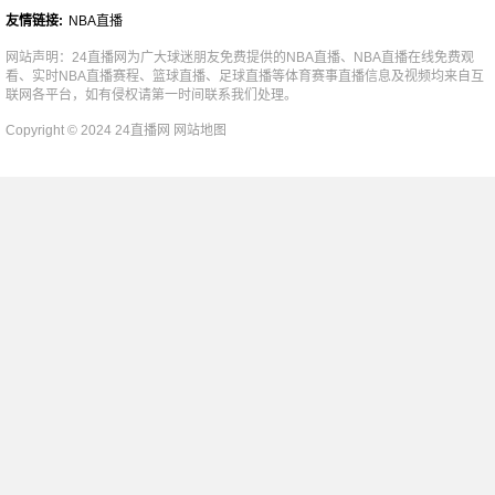
友情链接:
NBA直播
网站声明：24直播网为广大球迷朋友免费提供的NBA直播、NBA直播在线免费观
看、实时NBA直播赛程、篮球直播、足球直播等体育赛事直播信息及视频均来自互
联网各平台，如有侵权请第一时间联系我们处理。
Copyright © 2024 24直播网
网站地图