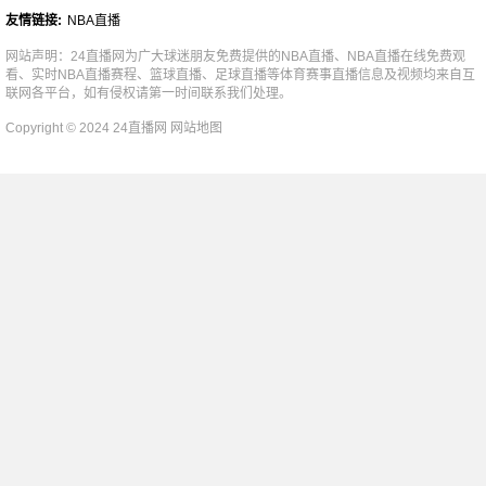
友情链接:
NBA直播
网站声明：24直播网为广大球迷朋友免费提供的NBA直播、NBA直播在线免费观
看、实时NBA直播赛程、篮球直播、足球直播等体育赛事直播信息及视频均来自互
联网各平台，如有侵权请第一时间联系我们处理。
Copyright © 2024 24直播网
网站地图