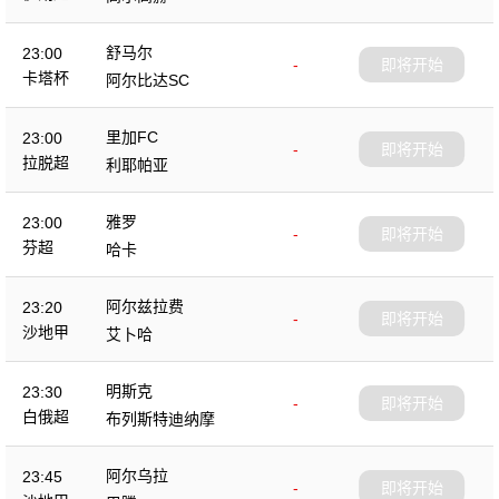
舒马尔
23:00
-
即将开始
卡塔杯
阿尔比达SC
里加FC
23:00
-
即将开始
拉脱超
利耶帕亚
雅罗
23:00
-
即将开始
芬超
哈卡
阿尔兹拉费
23:20
-
即将开始
沙地甲
艾卜哈
明斯克
23:30
-
即将开始
白俄超
布列斯特迪纳摩
阿尔乌拉
23:45
-
即将开始