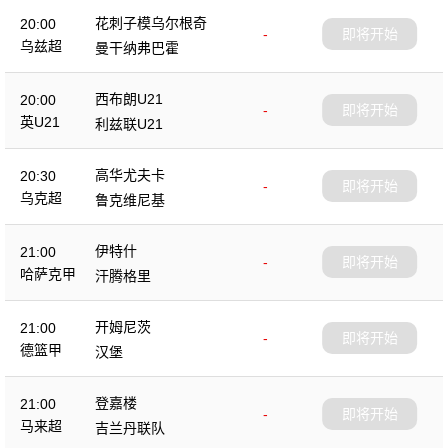
花刺子模乌尔根奇
20:00
-
即将开始
乌兹超
曼干纳弗巴霍
西布朗U21
20:00
-
即将开始
英U21
利兹联U21
高华尤夫卡
20:30
-
即将开始
乌克超
鲁克维尼基
伊特什
21:00
-
即将开始
哈萨克甲
汗腾格里
开姆尼茨
21:00
-
即将开始
德篮甲
汉堡
登嘉楼
21:00
-
即将开始
马来超
吉兰丹联队