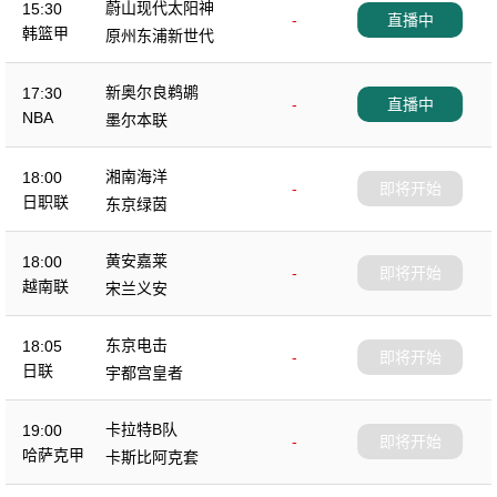
蔚山现代太阳神
15:30
-
直播中
韩篮甲
原州东浦新世代
新奥尔良鹈鹕
17:30
-
直播中
NBA
墨尔本联
湘南海洋
18:00
-
即将开始
日职联
东京绿茵
黄安嘉莱
18:00
-
即将开始
越南联
宋兰义安
东京电击
18:05
-
即将开始
日联
宇都宫皇者
卡拉特B队
19:00
-
即将开始
哈萨克甲
卡斯比阿克套