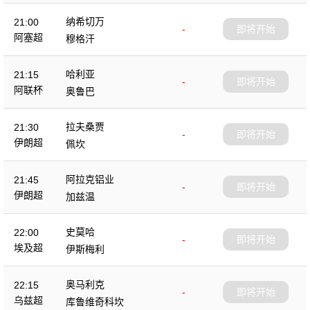
纳希切万
21:00
-
即将开始
阿塞超
穆格汗
哈利亚
21:15
-
即将开始
阿联杯
奥鲁巴
拉夫桑贾
21:30
-
即将开始
伊朗超
佩坎
阿拉克铝业
21:45
-
即将开始
伊朗超
加兹温
史莫哈
22:00
-
即将开始
埃及超
伊斯梅利
奥马利克
22:15
-
即将开始
乌兹超
库鲁维奇科坎