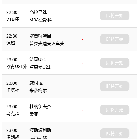
乌拉马殊
22:30
-
即将开始
VTB杯
MBA莫斯科
塞普特姆里
22:30
-
即将开始
保超
普罗夫迪夫火车头
法国U21
23:00
-
即将开始
欧青U21外
卢森堡U21
威柯拉
23:00
-
即将开始
卡塔杯
米萨梅尔
杜纳伊夫齐
23:00
-
即将开始
乌克超
柔亚
波斯波利斯
23:00
-
即将开始
伊朗超
高尔高赫