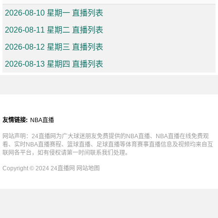
2026-08-10 星期一 直播列表
2026-08-11 星期二 直播列表
2026-08-12 星期三 直播列表
2026-08-13 星期四 直播列表
友情链接:
NBA直播
网站声明：24直播网为广大球迷朋友免费提供的NBA直播、NBA直播在线免费观
看、实时NBA直播赛程、篮球直播、足球直播等体育赛事直播信息及视频均来自互
联网各平台，如有侵权请第一时间联系我们处理。
Copyright © 2024 24直播网
网站地图