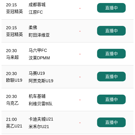
成都蓉城
20:15
-
直播中
亚冠精英
江原FC
柔佛
20:15
-
直播中
亚冠精英
町田泽维亚
马六甲FC
20:30
-
直播中
马来超
汶莱DPMM
马赛U19
20:30
-
直播中
欧联U19
阿贾克斯U19
机车基辅
20:30
-
直播中
乌克乙
利维贝雷B队
卡迪夫城U21
21:00
-
直播中
英乙U21
米禾尔U21