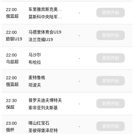
车里雅宾斯克奥林
22:00
-
即将开始
匹克
俄篮超
莫斯科中央陆军B
队
马德里体育会U19
22:00
-
即将开始
欧联U19
法兰克福U19
马沙尔
22:00
-
即将开始
乌兹超
布哈拉
麦特鲁格
22:00
-
即将开始
俄篮超
坦波夫
普罗夫迪夫博特夫
22:30
-
即将开始
保超
索非亚列夫斯基
喀山红宝石
23:00
-
即将开始
俄杯
圣彼得堡泽尼特