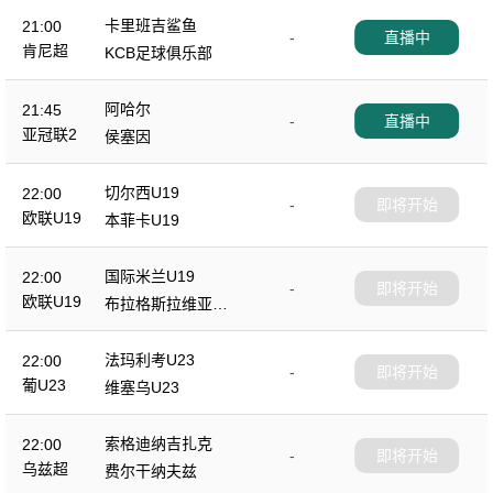
卡里班吉鲨鱼
21:00
-
直播中
肯尼超
KCB足球俱乐部
阿哈尔
21:45
-
直播中
亚冠联2
侯塞因
切尔西U19
22:00
-
即将开始
欧联U19
本菲卡U19
国际米兰U19
22:00
-
即将开始
欧联U19
布拉格斯拉维亚U1
9
法玛利考U23
22:00
-
即将开始
葡U23
维塞乌U23
索格迪纳吉扎克
22:00
-
即将开始
乌兹超
费尔干纳夫兹