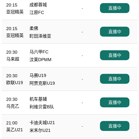
成都蓉城
20:15
-
直播中
亚冠精英
江原FC
柔佛
20:15
-
直播中
亚冠精英
町田泽维亚
马六甲FC
20:30
-
直播中
马来超
汶莱DPMM
马赛U19
20:30
-
直播中
欧联U19
阿贾克斯U19
机车基辅
20:30
-
直播中
乌克乙
利维贝雷B队
卡迪夫城U21
21:00
-
直播中
英乙U21
米禾尔U21