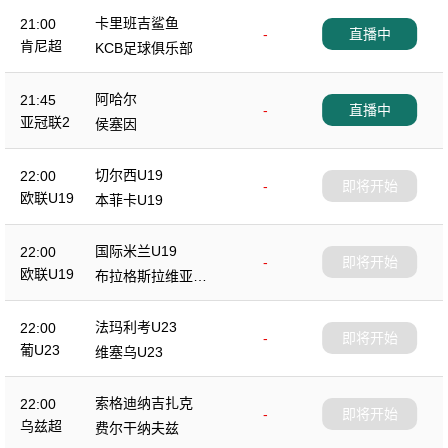
卡里班吉鲨鱼
21:00
-
直播中
肯尼超
KCB足球俱乐部
阿哈尔
21:45
-
直播中
亚冠联2
侯塞因
切尔西U19
22:00
-
即将开始
欧联U19
本菲卡U19
国际米兰U19
22:00
-
即将开始
欧联U19
布拉格斯拉维亚U1
9
法玛利考U23
22:00
-
即将开始
葡U23
维塞乌U23
索格迪纳吉扎克
22:00
-
即将开始
乌兹超
费尔干纳夫兹