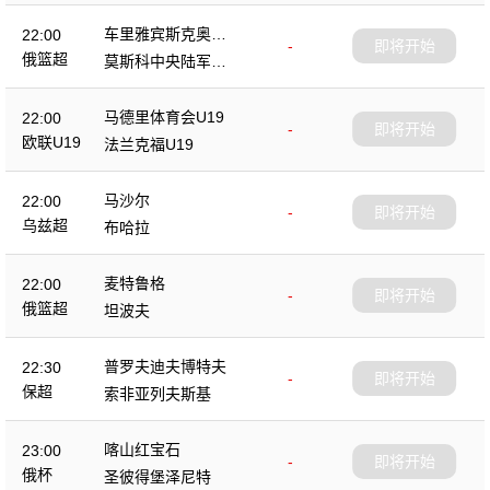
车里雅宾斯克奥林
22:00
-
即将开始
匹克
俄篮超
莫斯科中央陆军B
队
马德里体育会U19
22:00
-
即将开始
欧联U19
法兰克福U19
马沙尔
22:00
-
即将开始
乌兹超
布哈拉
麦特鲁格
22:00
-
即将开始
俄篮超
坦波夫
普罗夫迪夫博特夫
22:30
-
即将开始
保超
索非亚列夫斯基
喀山红宝石
23:00
-
即将开始
俄杯
圣彼得堡泽尼特