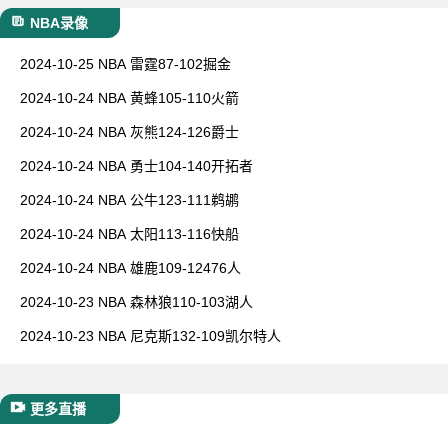
NBA录像
2024-10-25 NBA 雷霆87-102掘金
2024-10-24 NBA 黄蜂105-110火箭
2024-10-24 NBA 灰熊124-126爵士
2024-10-24 NBA 勇士104-140开拓者
2024-10-24 NBA 公牛123-111鹈鹕
2024-10-24 NBA 太阳113-116快船
2024-10-24 NBA 雄鹿109-12476人
2024-10-23 NBA 森林狼110-103湖人
2024-10-23 NBA 尼克斯132-109凯尔特人
更多直播