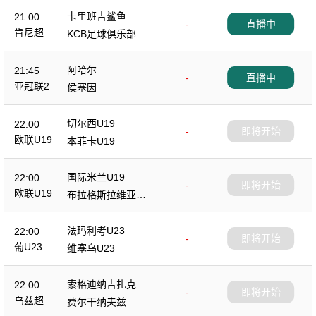
卡里班吉鲨鱼
21:00
-
直播中
肯尼超
KCB足球俱乐部
阿哈尔
21:45
-
直播中
亚冠联2
侯塞因
切尔西U19
22:00
-
即将开始
欧联U19
本菲卡U19
国际米兰U19
22:00
-
即将开始
欧联U19
布拉格斯拉维亚U1
9
法玛利考U23
22:00
-
即将开始
葡U23
维塞乌U23
索格迪纳吉扎克
22:00
-
即将开始
乌兹超
费尔干纳夫兹