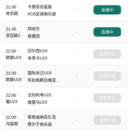
卡里班吉鲨鱼
21:00
-
直播中
肯尼超
KCB足球俱乐部
阿哈尔
21:45
-
直播中
亚冠联2
侯塞因
切尔西U19
22:00
-
即将开始
欧联U19
本菲卡U19
国际米兰U19
22:00
-
即将开始
欧联U19
布拉格斯拉维亚U1
9
法玛利考U23
22:00
-
即将开始
葡U23
维塞乌U23
索格迪纳吉扎克
22:00
-
即将开始
乌兹超
费尔干纳夫兹