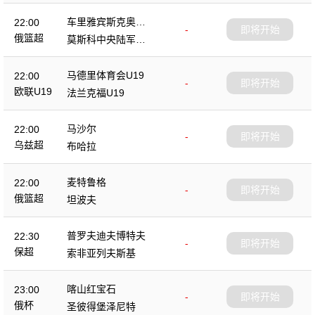
车里雅宾斯克奥林
22:00
-
即将开始
匹克
俄篮超
莫斯科中央陆军B
队
马德里体育会U19
22:00
-
即将开始
欧联U19
法兰克福U19
马沙尔
22:00
-
即将开始
乌兹超
布哈拉
麦特鲁格
22:00
-
即将开始
俄篮超
坦波夫
普罗夫迪夫博特夫
22:30
-
即将开始
保超
索非亚列夫斯基
喀山红宝石
23:00
-
即将开始
俄杯
圣彼得堡泽尼特