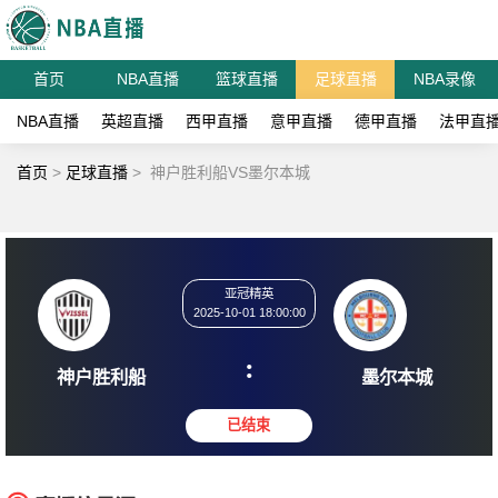
首页
NBA直播
篮球直播
足球直播
NBA录像
NBA直播
英超直播
西甲直播
意甲直播
德甲直播
法甲直
首页
>
足球直播
>
神户胜利船VS墨尔本城
亚冠精英
2025-10-01 18:00:00
:
神户胜利船
墨尔