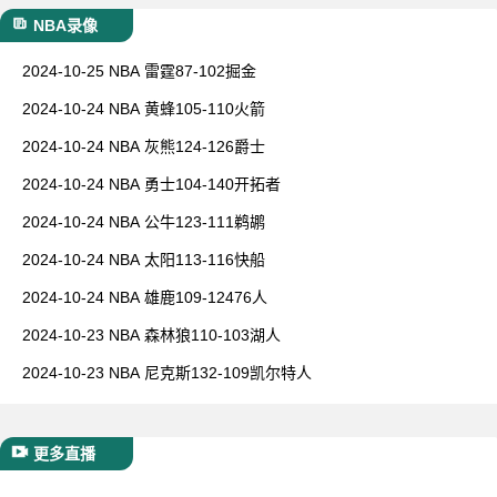
NBA录像
2024-10-25 NBA 雷霆87-102掘金
2024-10-24 NBA 黄蜂105-110火箭
2024-10-24 NBA 灰熊124-126爵士
2024-10-24 NBA 勇士104-140开拓者
2024-10-24 NBA 公牛123-111鹈鹕
2024-10-24 NBA 太阳113-116快船
2024-10-24 NBA 雄鹿109-12476人
2024-10-23 NBA 森林狼110-103湖人
2024-10-23 NBA 尼克斯132-109凯尔特人
更多直播