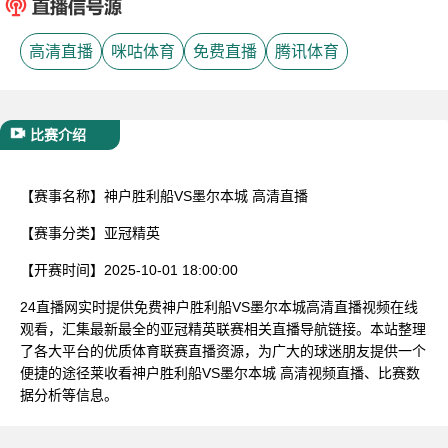
已结束
高清直播
咪咕体育
免费直播
腾讯体育
比赛介绍
【赛事名称】
神户胜利船VS墨尔本城 高清直播
【赛事分类】
亚冠精英
【开赛时间】
2025-10-01 18:00:00
24直播网实时提供免费神户胜利船VS墨尔本城高清直播视频在线
观看，汇集最新最全的亚冠精英联赛相关直播导航链接。本站整理
了各大平台的优质体育联赛直播资源，为广大的球迷朋友提供一个
便捷的途径莱收看神户胜利船VS墨尔本城 高清视频直播、比赛数
据分析等信息。