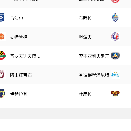
19
-
马沙尔
布哈拉
-
麦特鲁格
坦波夫
-
普罗夫迪夫博特
索非亚列夫斯基
夫
-
喀山红宝石
圣彼得堡泽尼特
-
伊赫拉瓦
杜库拉