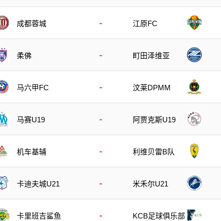
-
成都蓉城
江原FC
-
柔佛
町田泽维亚
-
马六甲FC
汶莱DPMM
-
马赛U19
阿贾克斯U19
-
机车基辅
利维贝雷B队
-
卡迪夫城U21
米禾尔U21
-
卡里班吉鲨鱼
KCB足球俱乐部