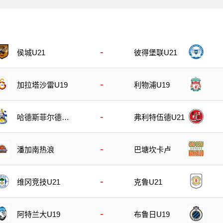
-
侯城U21
彼得堡联U21
-
加拉塔沙雷U19
利物浦U19
-
哈德斯菲尔德U
弗利特伍德U21
21
-
潘加南热浪
巴塘坎卡卢
-
维冈竞技U21
克鲁U21
-
阿特兰大U19
布鲁日U19