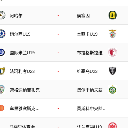
-
阿哈尔
侯塞因
-
切尔西U19
本菲卡U19
-
国际米兰U19
布拉格斯拉维亚
U19
-
法玛利考U23
维塞乌U23
-
索格迪纳吉扎克
费尔干纳夫兹
-
车里雅宾斯克奥
莫斯科中央陆军
林匹克
B队
-
马德里体育会U
法兰克福U19