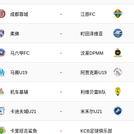
-
成都蓉城
江原FC
-
柔佛
町田泽维亚
-
马六甲FC
汶莱DPMM
-
马赛U19
阿贾克斯U19
-
机车基辅
利维贝雷B队
-
卡迪夫城U21
米禾尔U21
-
卡里班吉鲨鱼
KCB足球俱乐部