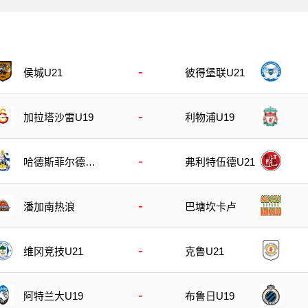
-
侯城U21
彼得堡联U21
-
加拉塔沙雷U19
利物浦U19
-
哈德斯菲尔德U
弗利特伍德U21
21
-
潘加南热浪
巴塘坎卡卢
-
维冈竞技U21
克鲁U21
-
阿特兰大U19
布鲁日U19