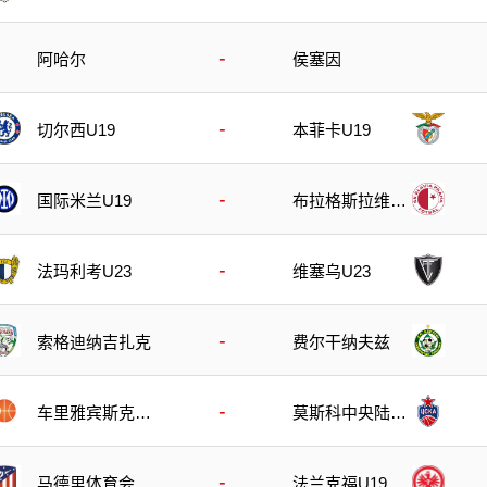
-
阿哈尔
侯塞因
-
切尔西U19
本菲卡U19
-
国际米兰U19
布拉格斯拉维亚
U19
-
法玛利考U23
维塞乌U23
-
索格迪纳吉扎克
费尔干纳夫兹
-
车里雅宾斯克奥
莫斯科中央陆军
林匹克
B队
-
马德里体育会U
法兰克福U19