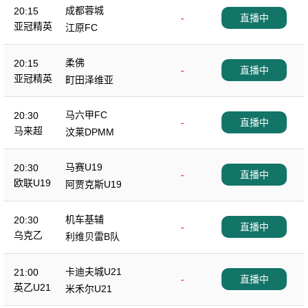
成都蓉城
20:15
-
直播中
亚冠精英
江原FC
柔佛
20:15
-
直播中
亚冠精英
町田泽维亚
马六甲FC
20:30
-
直播中
马来超
汶莱DPMM
马赛U19
20:30
-
直播中
欧联U19
阿贾克斯U19
机车基辅
20:30
-
直播中
乌克乙
利维贝雷B队
卡迪夫城U21
21:00
-
直播中
英乙U21
米禾尔U21