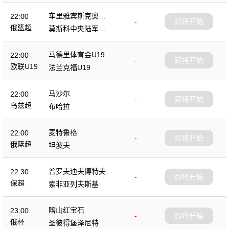
车里雅宾斯克奥林
22:00
-
即将开始
匹克
俄篮超
莫斯科中央陆军B
队
马德里体育会U19
22:00
-
即将开始
欧联U19
法兰克福U19
马沙尔
22:00
-
即将开始
乌兹超
布哈拉
麦特鲁格
22:00
-
即将开始
俄篮超
坦波夫
普罗夫迪夫博特夫
22:30
-
即将开始
保超
索非亚列夫斯基
喀山红宝石
23:00
-
即将开始
俄杯
圣彼得堡泽尼特