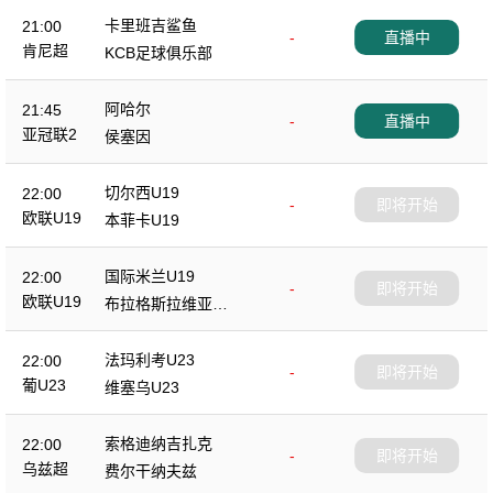
卡里班吉鲨鱼
21:00
-
直播中
肯尼超
KCB足球俱乐部
阿哈尔
21:45
-
直播中
亚冠联2
侯塞因
切尔西U19
22:00
-
即将开始
欧联U19
本菲卡U19
国际米兰U19
22:00
-
即将开始
欧联U19
布拉格斯拉维亚U1
9
法玛利考U23
22:00
-
即将开始
葡U23
维塞乌U23
索格迪纳吉扎克
22:00
-
即将开始
乌兹超
费尔干纳夫兹