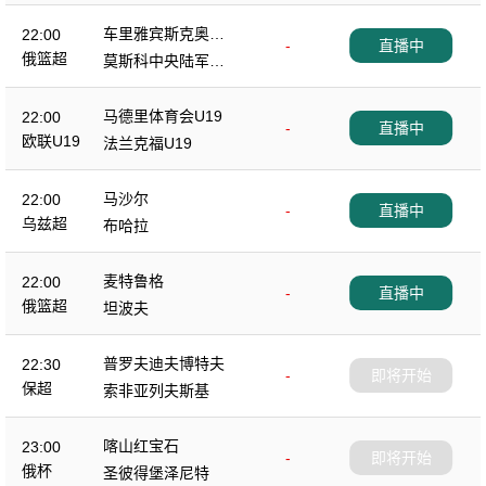
车里雅宾斯克奥林
22:00
-
直播中
匹克
俄篮超
莫斯科中央陆军B
队
马德里体育会U19
22:00
-
直播中
欧联U19
法兰克福U19
马沙尔
22:00
-
直播中
乌兹超
布哈拉
麦特鲁格
22:00
-
直播中
俄篮超
坦波夫
普罗夫迪夫博特夫
22:30
-
即将开始
保超
索非亚列夫斯基
喀山红宝石
23:00
-
即将开始
俄杯
圣彼得堡泽尼特