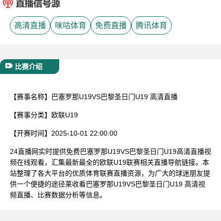
已结束
高清直播
咪咕体育
免费直播
腾讯体育
比赛介绍
【赛事名称】
巴塞罗那U19VS巴黎圣日门U19 高清直播
【赛事分类】
欧联U19
【开赛时间】
2025-10-01 22:00:00
24直播网实时提供免费巴塞罗那U19VS巴黎圣日门U19高清直播视
频在线观看，汇集最新最全的欧联U19联赛相关直播导航链接。本
站整理了各大平台的优质体育联赛直播资源，为广大的球迷朋友提
供一个便捷的途径莱收看巴塞罗那U19VS巴黎圣日门U19 高清视
频直播、比赛数据分析等信息。