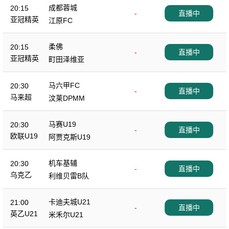
成都蓉城
20:15
-
直播中
亚冠精英
江原FC
柔佛
20:15
-
直播中
亚冠精英
町田泽维亚
马六甲FC
20:30
-
直播中
马来超
汶莱DPMM
马赛U19
20:30
-
直播中
欧联U19
阿贾克斯U19
机车基辅
20:30
-
直播中
乌克乙
利维贝雷B队
卡迪夫城U21
21:00
-
直播中
英乙U21
米禾尔U21