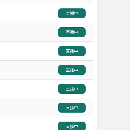
直播中
直播中
直播中
直播中
直播中
直播中
直播中