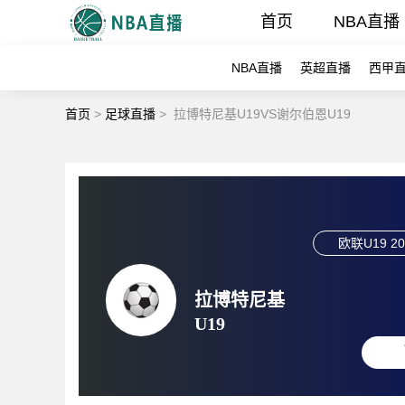
首页
NBA直播
NBA直播
英超直播
西甲
首页
>
足球直播
>
拉博特尼基U19VS谢尔伯恩U19
欧联U19
20
拉博特尼基
U19