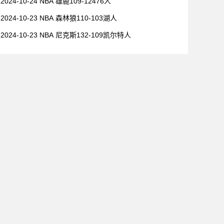
2024-10-24 NBA 雄鹿109-12476人
2024-10-23 NBA 森林狼110-103湖人
2024-10-23 NBA 尼克斯132-109凯尔特人