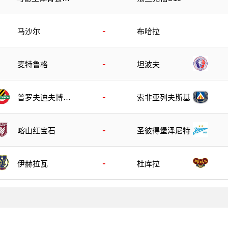
19
-
马沙尔
布哈拉
-
麦特鲁格
坦波夫
-
普罗夫迪夫博特
索非亚列夫斯基
夫
-
喀山红宝石
圣彼得堡泽尼特
-
伊赫拉瓦
杜库拉