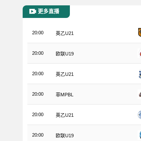
更多直播
20:00
英乙U21
20:00
欧联U19
20:00
英乙U21
20:00
菲MPBL
20:00
英乙U21
20:00
欧联U19