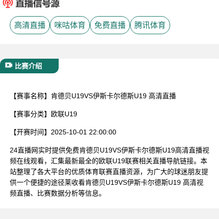
已结束
高清直播
咪咕体育
免费直播
腾讯体育
比赛介绍
【赛事名称】
肯德贝U19VS伊斯卡尔德斯U19 高清直播
【赛事分类】
欧联U19
【开赛时间】
2025-10-01 22:00:00
24直播网实时提供免费肯德贝U19VS伊斯卡尔德斯U19高清直播视
频在线观看，汇集最新最全的欧联U19联赛相关直播导航链接。本
站整理了各大平台的优质体育联赛直播资源，为广大的球迷朋友提
供一个便捷的途径莱收看肯德贝U19VS伊斯卡尔德斯U19 高清视
频直播、比赛数据分析等信息。