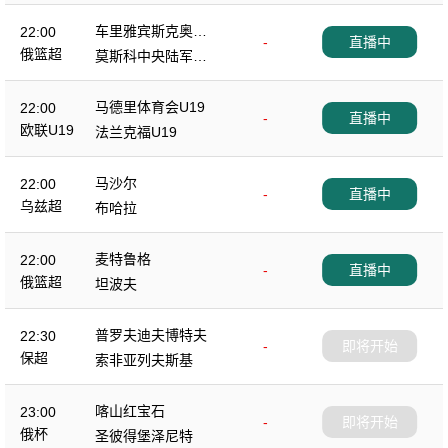
车里雅宾斯克奥林
22:00
-
直播中
匹克
俄篮超
莫斯科中央陆军B
队
马德里体育会U19
22:00
-
直播中
欧联U19
法兰克福U19
马沙尔
22:00
-
直播中
乌兹超
布哈拉
麦特鲁格
22:00
-
直播中
俄篮超
坦波夫
普罗夫迪夫博特夫
22:30
-
即将开始
保超
索非亚列夫斯基
喀山红宝石
23:00
-
即将开始
俄杯
圣彼得堡泽尼特