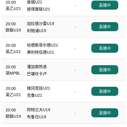
侯城U21
20:00
-
直播中
英乙U21
彼得堡联U21
加拉塔沙雷U19
20:00
-
直播中
欧联U19
利物浦U19
哈德斯菲尔德U21
20:00
-
直播中
英乙U21
弗利特伍德U21
潘加南热浪
20:00
-
直播中
菲MPBL
巴塘坎卡卢
维冈竞技U21
20:00
-
直播中
英乙U21
克鲁U21
阿特兰大U19
20:00
-
直播中
欧联U19
布鲁日U19