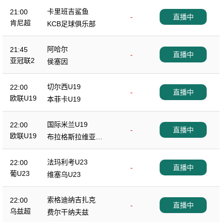
卡里班吉鲨鱼
21:00
-
直播中
肯尼超
KCB足球俱乐部
阿哈尔
21:45
-
直播中
亚冠联2
侯塞因
切尔西U19
22:00
-
直播中
欧联U19
本菲卡U19
国际米兰U19
22:00
-
直播中
欧联U19
布拉格斯拉维亚U1
9
法玛利考U23
22:00
-
直播中
葡U23
维塞乌U23
索格迪纳吉扎克
22:00
-
直播中
乌兹超
费尔干纳夫兹