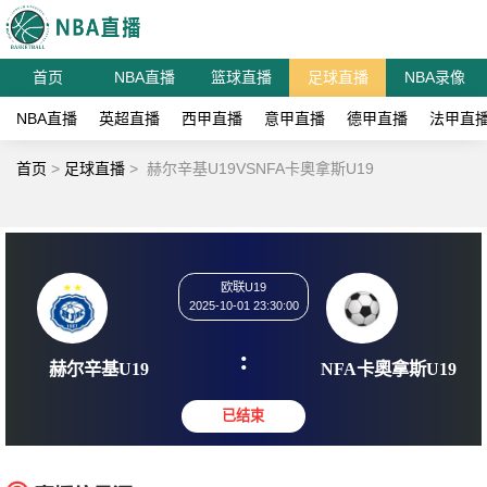
首页
NBA直播
篮球直播
足球直播
NBA录像
NBA直播
英超直播
西甲直播
意甲直播
德甲直播
法甲直
首页
>
足球直播
>
赫尔辛基U19VSNFA卡奧拿斯U19
欧联U19
2025-10-01 23:30:00
:
赫尔辛基U19
NFA卡奧