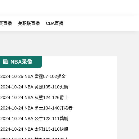
赛直播
美职联直播
CBA直播
NBA录像
2024-10-25 NBA 雷霆87-102掘金
2024-10-24 NBA 黄蜂105-110火箭
2024-10-24 NBA 灰熊124-126爵士
2024-10-24 NBA 勇士104-140开拓者
2024-10-24 NBA 公牛123-111鹈鹕
2024-10-24 NBA 太阳113-116快船