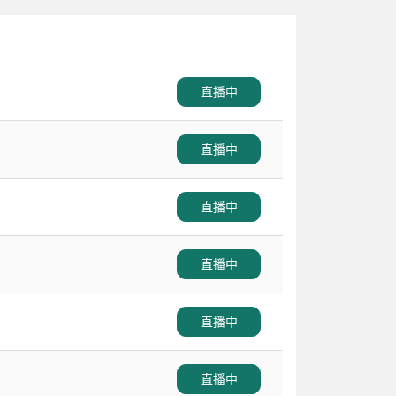
直播中
直播中
直播中
直播中
直播中
直播中