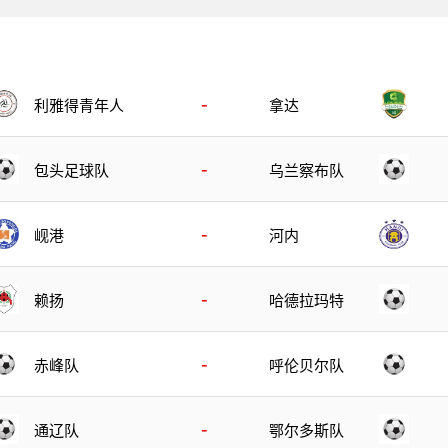
-
利雅得青年人
拿达
-
包头足球队
乌兰察布队
-
岘港
河内
-
赖扬
哈德拉玛特
-
赤峰队
呼伦贝尔队
-
通辽队
鄂尔多斯队