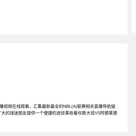
播视频在线观看，汇集最新最全的NBL(A)联赛相关直播导航链
大的球迷朋友提供一个便捷的途径莱收看坎斯大班VS阿德莱德