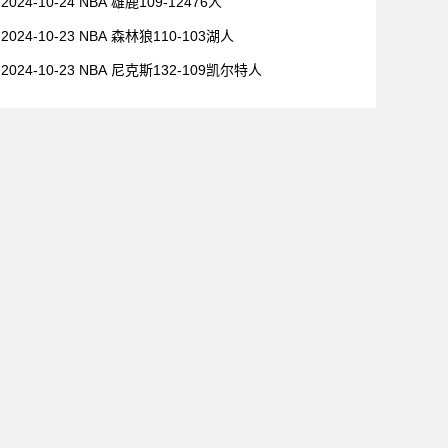
2024-10-24 NBA 雄鹿109-12476人
2024-10-23 NBA 森林狼110-103湖人
2024-10-23 NBA 尼克斯132-109凯尔特人