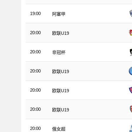
19:00
阿塞甲
20:00
欧联U19
20:00
非冠杯
20:00
欧联U19
20:00
欧联U19
20:00
欧联U19
20:00
俄女超