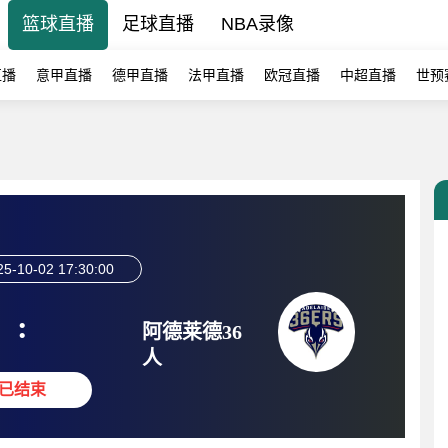
篮球直播
足球直播
NBA录像
直播
意甲直播
德甲直播
法甲直播
欧冠直播
中超直播
世预
25-10-02 17:30:00
:
阿德莱德36
人
已结束