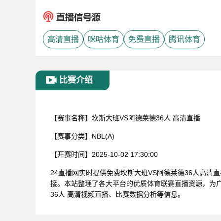
高清直播
咪咕体育
免费直播
腾讯体育
比赛介绍
【赛事名称】
坎斯大班VS阿德莱德36人 高清直播
【赛事分类】
NBL(A)
【开赛时间】
2025-10-02 17:30:00
24直播网实时提供免费坎斯大班VS阿德莱德36人高清直
接。本站整理了各大平台的优质体育联赛直播资源，为广
36人 高清视频直播、比赛数据分析等信息。