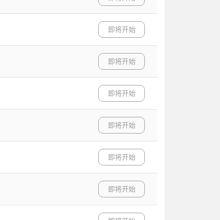
即将开始
即将开始
即将开始
即将开始
即将开始
即将开始