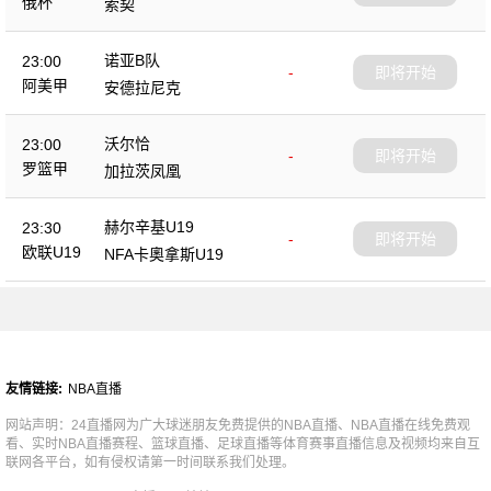
俄杯
索契
诺亚B队
23:00
-
即将开始
阿美甲
安德拉尼克
沃尔恰
23:00
-
即将开始
罗篮甲
加拉茨凤凰
赫尔辛基U19
23:30
-
即将开始
欧联U19
NFA卡奧拿斯U19
友情链接:
NBA直播
网站声明：24直播网为广大球迷朋友免费提供的NBA直播、NBA直播在线免费观
看、实时NBA直播赛程、篮球直播、足球直播等体育赛事直播信息及视频均来自互
联网各平台，如有侵权请第一时间联系我们处理。