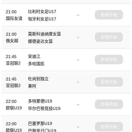
比利时女足U17
21:00
-
即将开始
国际友谊
匈牙利女足U17
莫斯科迪纳摩女篮
21:00
-
即将开始
俄女超
娜德姿达女篮
安迪江
21:45
-
即将开始
亚冠联2
多哈国民
杜尚别独立
21:45
-
即将开始
亚冠联2
果阿
多特蒙德U19
22:00
-
即将开始
欧联U19
毕尔巴鄂竞技U19
巴塞罗那U19
22:00
-
即将开始
欧联U19
巴黎圣日门U19