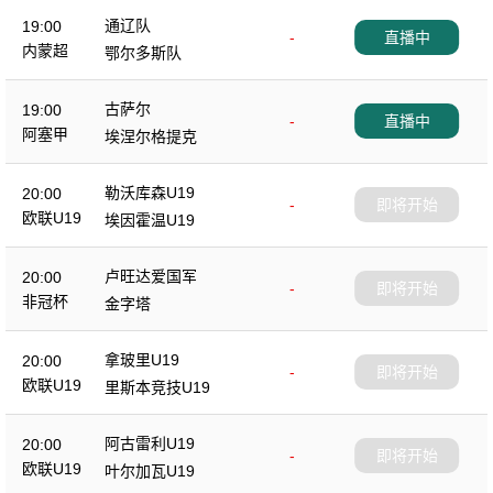
通辽队
19:00
-
直播中
内蒙超
鄂尔多斯队
古萨尔
19:00
-
直播中
阿塞甲
埃涅尔格提克
勒沃库森U19
20:00
-
即将开始
欧联U19
埃因霍温U19
卢旺达爱国军
20:00
-
即将开始
非冠杯
金字塔
拿玻里U19
20:00
-
即将开始
欧联U19
里斯本竞技U19
阿古雷利U19
20:00
-
即将开始
欧联U19
叶尔加瓦U19