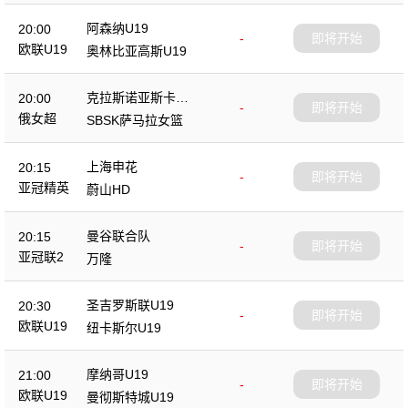
阿森纳U19
20:00
-
即将开始
欧联U19
奥林比亚高斯U19
克拉斯诺亚斯卡女
20:00
-
即将开始
篮
俄女超
SBSK萨马拉女篮
上海申花
20:15
-
即将开始
亚冠精英
蔚山HD
曼谷联合队
20:15
-
即将开始
亚冠联2
万隆
圣吉罗斯联U19
20:30
-
即将开始
欧联U19
纽卡斯尔U19
摩纳哥U19
21:00
-
即将开始
欧联U19
曼彻斯特城U19