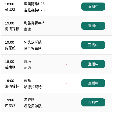
里奥阿维U23
18:00
-
直播中
葡U23
吉维森特U23
利雅得青年人
19:00
-
直播中
海湾锦标
拿达
包头足球队
19:00
-
直播中
内蒙超
乌兰察布队
岘港
19:00
-
直播中
越南联
河内
赖扬
19:00
-
直播中
海湾锦标
哈德拉玛特
赤峰队
19:00
-
直播中
内蒙超
呼伦贝尔队