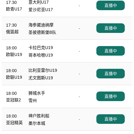
意大利U17
17:30
-
直播中
欧青U17
爱沙尼亚U17
海参崴迪纳摩
17:30
-
直播中
俄篮超
圣彼德斯堡B队
卡拉巴克U19
18:00
-
直播中
欧联U19
哥本哈根U19
比利亚雷尔U19
18:00
-
直播中
欧联U19
尤文图斯U19
狮城水手
18:00
-
直播中
亚冠联2
雪州
神户胜利船
18:00
-
直播中
亚冠精英
墨尔本城