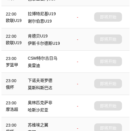
拉博特尼基U19
22:00
-
即将开始
欧联U19
谢尔伯恩U19
肯德贝U19
22:00
-
即将开始
欧联U19
伊斯卡尔德斯U19
CSM特尔古日乌
23:00
-
即将开始
罗篮甲
奥雷迪
下诺夫哥罗德
23:00
-
即将开始
俄杯
莫斯科斯巴达
奥林匹克萨非
23:00
-
即将开始
摩洛超
哈斯沙尼亚
苏维埃之翼
23:00
-
即将开始