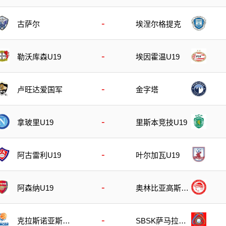
-
古萨尔
埃涅尔格提克
-
勒沃库森U19
埃因霍温U19
-
卢旺达爱国军
金字塔
-
拿玻里U19
里斯本竞技U19
-
阿古雷利U19
叶尔加瓦U19
-
阿森纳U19
奥林比亚高斯U1
9
-
克拉斯诺亚斯卡
SBSK萨马拉女