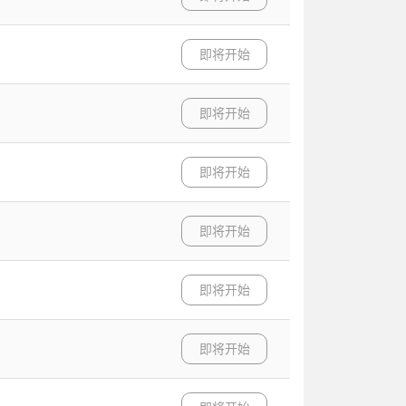
即将开始
即将开始
即将开始
即将开始
即将开始
即将开始