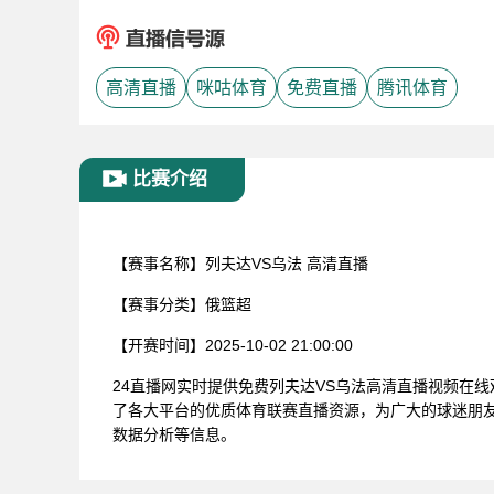
高清直播
咪咕体育
免费直播
腾讯体育
比赛介绍
【赛事名称】
列夫达VS乌法 高清直播
【赛事分类】
俄篮超
【开赛时间】
2025-10-02 21:00:00
24直播网实时提供免费列夫达VS乌法高清直播视频在
了各大平台的优质体育联赛直播资源，为广大的球迷朋友
数据分析等信息。