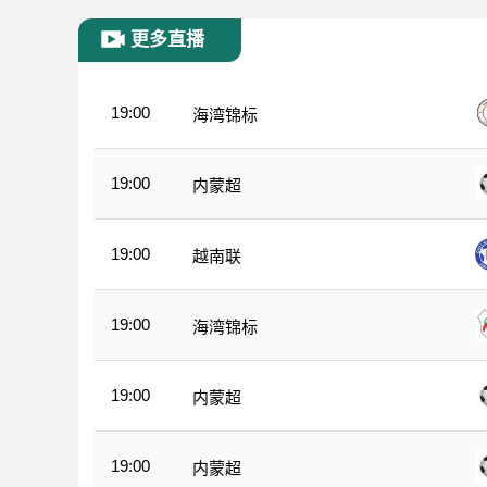
更多直播
19:00
海湾锦标
19:00
内蒙超
19:00
越南联
19:00
海湾锦标
19:00
内蒙超
19:00
内蒙超