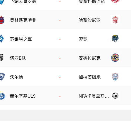
-
下诺夫哥罗德
莫斯科斯巴达
-
奥林匹克萨非
哈斯沙尼亚
-
苏维埃之翼
索契
-
诺亚B队
安德拉尼克
-
沃尔恰
加拉茨凤凰
-
赫尔辛基U19
NFA卡奧拿斯U1
9