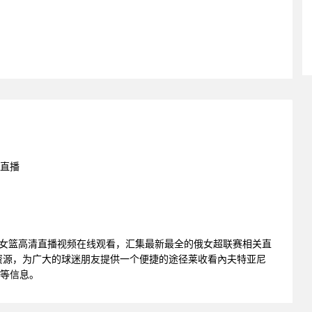
清直播
斯科女篮高清直播视频在线观看，汇集最新最全的俄女超联赛相关直
资源，为广大的球迷朋友提供一个便捷的途径莱收看內夫特亚尼
析等信息。