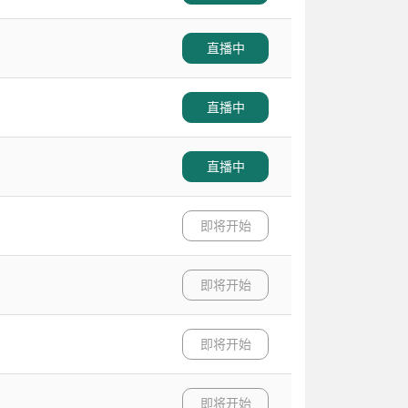
直播中
直播中
直播中
即将开始
即将开始
即将开始
即将开始