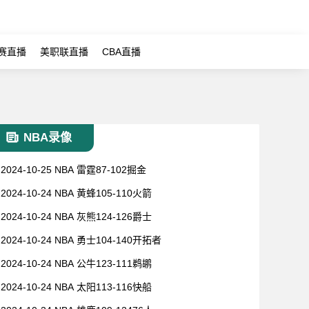
赛直播
美职联直播
CBA直播
NBA录像
2024-10-25 NBA 雷霆87-102掘金
2024-10-24 NBA 黄蜂105-110火箭
2024-10-24 NBA 灰熊124-126爵士
2024-10-24 NBA 勇士104-140开拓者
2024-10-24 NBA 公牛123-111鹈鹕
2024-10-24 NBA 太阳113-116快船