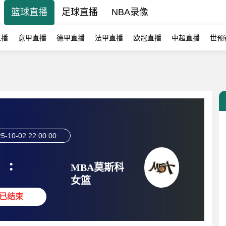
篮球直播
足球直播
NBA录像
直播
意甲直播
德甲直播
法甲直播
欧冠直播
中超直播
世预
5-10-02 22:00:00
:
MBA莫斯科
女篮
已结束