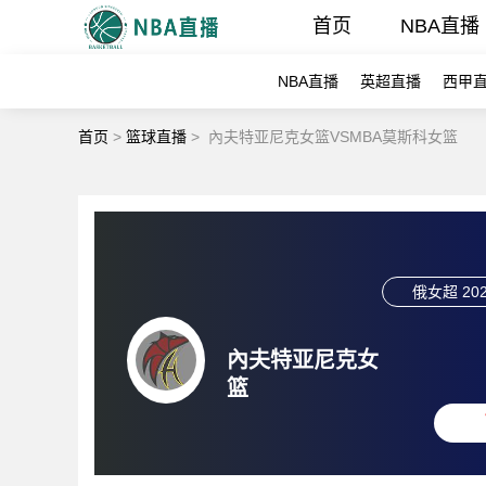
首页
NBA直播
NBA直播
英超直播
西甲
首页
>
篮球直播
>
內夫特亚尼克女篮VSMBA莫斯科女篮
俄女超
202
內夫特亚尼克女
篮