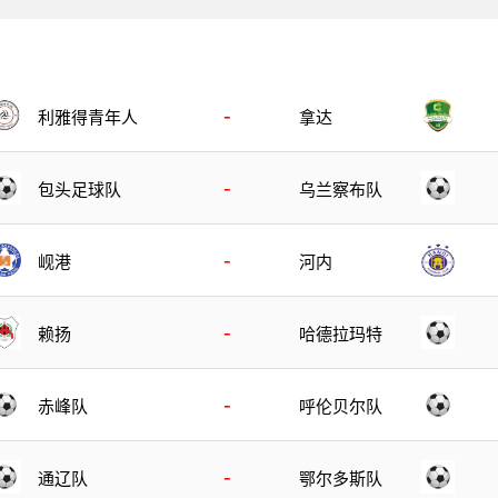
-
利雅得青年人
拿达
-
包头足球队
乌兰察布队
-
岘港
河内
-
赖扬
哈德拉玛特
-
赤峰队
呼伦贝尔队
-
通辽队
鄂尔多斯队