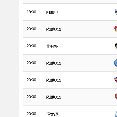
19:00
阿塞甲
20:00
欧联U19
20:00
非冠杯
20:00
欧联U19
20:00
欧联U19
20:00
欧联U19
20:00
俄女超